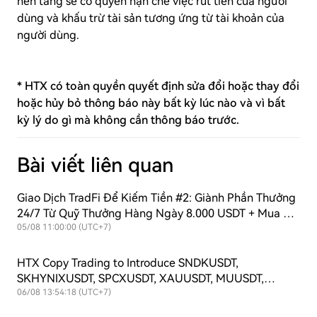
nền tảng sẽ có quyền hạn chế việc rút tiền của người
dùng và khấu trừ tài sản tương ứng từ tài khoản của
người dùng.
* HTX có toàn quyền quyết định sửa đổi hoặc thay đổi
hoặc hủy bỏ thông báo này bất kỳ lúc nào và vì bất
kỳ lý do gì mà không cần thông báo trước.
Bài viết liên quan
Giao Dịch TradFi Để Kiếm Tiền #2: Giành Phần Thưởng
24/7 Từ Quỹ Thưởng Hàng Ngày 8.000 USDT + Mua Lại
Liên Tục Để Hỗ Trợ Giá Trị $HTX!
05/08 11:00:00 (UTC+7)
HTX Copy Trading to Introduce SNDKUSDT,
SKHYNIXUSDT, SPCXUSDT, XAUUSDT, MUUSDT,
SKHYUSDT, SOXLUSDT and TSLAXUSDT Futures
06/08 13:54:18 (UTC+7)
Symbols