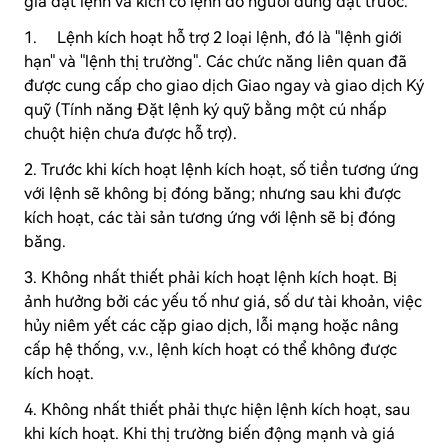
giá đặt lệnh và kích cỡ lệnh do người dùng đặt trước.
1.
Lệnh kích hoạt hỗ trợ 2 loại lệnh, đó là "lệnh giới
hạn" và "lệnh thị trường". Các chức năng liên quan đã
được cung cấp cho giao dịch Giao ngay và giao dịch Ký
quỹ (Tính năng Đặt lệnh ký quỹ bằng một cú nhấp
chuột hiện chưa được hỗ trợ).
2. Trước khi kích hoạt lệnh kích hoạt, số tiền tương ứng
với lệnh sẽ không bị đóng băng; nhưng sau khi được
kích hoạt, các tài sản tương ứng với lệnh sẽ bị đóng
băng.
3. Không nhất thiết phải kích hoạt lệnh kích hoạt. Bị
ảnh hưởng bởi các yếu tố như giá, số dư tài khoản, việc
hủy niêm yết các cặp giao dịch, lỗi mạng hoặc nâng
cấp hệ thống, v.v., lệnh kích hoạt có thể không được
kích hoạt.
4. Không nhất thiết phải thực hiện lệnh kích hoạt, sau
khi kích hoạt. Khi thị trường biến động mạnh và giá