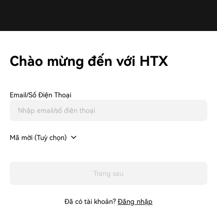
Chào mừng đến với HTX
Email/Số Điện Thoại
Mã mời (Tuỳ chọn)
Trang sau
Đã có tài khoản?
Đăng nhập