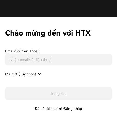
Chào mừng đến với HTX
Email/Số Điện Thoại
Mã mời (Tuỳ chọn)
Trang sau
Đã có tài khoản?
Đăng nhập