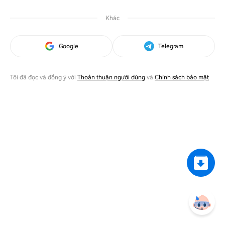
Khác
Google
Telegram
Tôi đã đọc và đồng ý với
Thoản thuận người dùng
và
Chính sách bảo mật