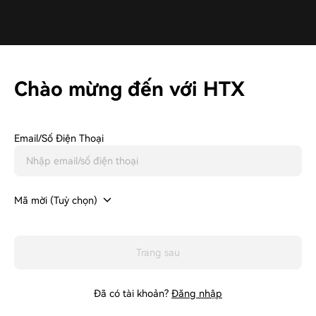
Chào mừng đến với HTX
Email/Số Điện Thoại
Mã mời (Tuỳ chọn)
Trang sau
Đã có tài khoản?
Đăng nhập