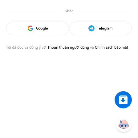
Khác
Google
Telegram
Tôi đã đọc và đồng ý với
Thoản thuận người dùng
và
Chính sách bảo mật