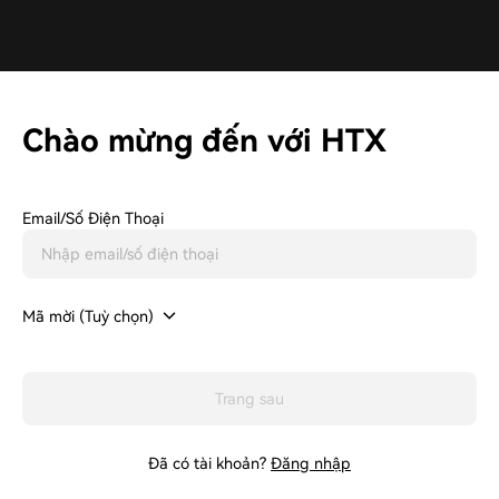
Chào mừng đến với HTX
Email/Số Điện Thoại
Mã mời (Tuỳ chọn)
Trang sau
Đã có tài khoản?
Đăng nhập