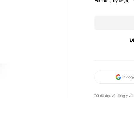
Mã mời (Tuỳ chọn)
Đã
Googl
Tôi đã đọc và đồng ý vớ