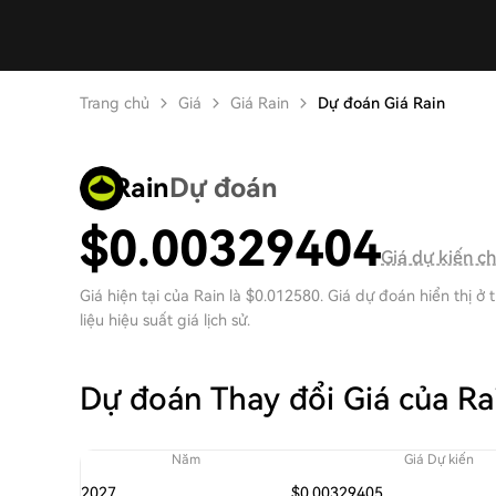
Trang chủ
Giá
Giá Rain
Dự đoán Giá Rain
Rain
Dự đoán
$
0.00329404
Giá dự kiến ​​
Giá hiện tại của Rain là $0.012580. Giá dự đoán hiển thị ở
liệu hiệu suất giá lịch sử.
Dự đoán Thay đổi Giá của Ra
Năm
Giá Dự kiến
2027
$0.00329405