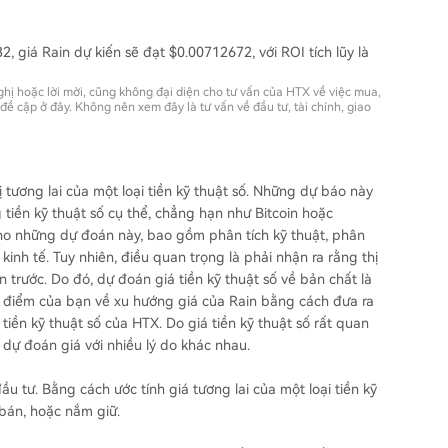
, giá Rain dự kiến ​​sẽ đạt $0.00712672, với ROI tích lũy là
hị hoặc lời mời, cũng không đại diện cho tư vấn của HTX về việc mua,
ề cập ở đây. Không nên xem đây là tư vấn về đầu tư, tài chính, giao
 tương lai của một loại tiền kỹ thuật số. Những dự báo này
tiền kỹ thuật số cụ thể, chẳng hạn như Bitcoin hoặc
o những dự đoán này, bao gồm phân tích kỹ thuật, phân
h kinh tế. Tuy nhiên, điều quan trọng là phải nhận ra rằng thị
 trước. Do đó, dự đoán giá tiền kỹ thuật số về bản chất là
n điểm của bạn về xu hướng giá của Rain bằng cách đưa ra
ền kỹ thuật số của HTX. Do giá tiền kỹ thuật số rất quan
dự đoán giá với nhiều lý do khác nhau.
ầu tư. Bằng cách ước tính giá tương lai của một loại tiền kỹ
 bán, hoặc nắm giữ.