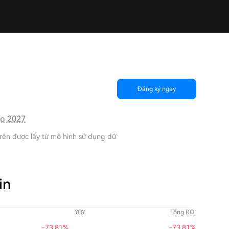
Đăng ký ngay
cho 2027
 trên được lấy từ mô hình sử dụng dữ
in
YOY
Tổng ROI
-73.81%
-73.81%