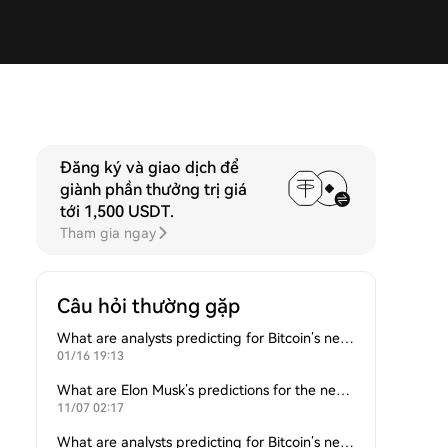
Đăng ký và giao dịch để
giành phần thưởng trị giá
tới
1,500 USDT
.
Tham gia ngay
Câu hỏi thường gặp
What are analysts predicting for Bitcoin’s next support level?
01/16 19:13
What are Elon Musk’s predictions for the next Bitcoin all-time high?
11/07 02:17
What are analysts predicting for Bitcoin’s next support level?