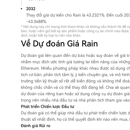
2032
Thay đổi giá dự kiến ​​cho Rain là 43.2321%. Đến cuối 2032
-43.3488%.
* Nội dung này chỉ mang tính tham khảo và không cấu thành lời đề ng
bán, hoặc nắm giữ bất kỳ sản phẩm hoặc công cụ tài chính nào được đ
dịch, hoặc bất kỳ loại tư vấn nào khác.
Về Dự đoán Giá Rain
Dự đoán giá liên quan đến dự báo hoặc suy đoán về giá trị
nhằm mục đích ước tính giá tương lai tiềm năng của những 
Ethereum. Nhiều phương pháp khác nhau được sử dụng ch
tích cơ bản, phân tích tâm lý, ý kiến ​​chuyên gia, và mô hìn
trường tiền kỹ thuật số rất dễ biến động và không thể đoán
không chắc chắn và có thể thay đổi đáng kể. Chia sẻ qua
dự đoán của riêng bạn hoặc sử dụng công cụ dự đoán giá ti
trọng nên nhiều nhà đầu tư và nhà phân tích tham gia vào 
Phát triển Chiến lược Đầu tư
Dự đoán giá có thể giúp nhà đầu tư phát triển chiến lược đ
thuật số nhất định, họ có thể quyết định khi nào nên mua,
Đánh giá Rủi ro