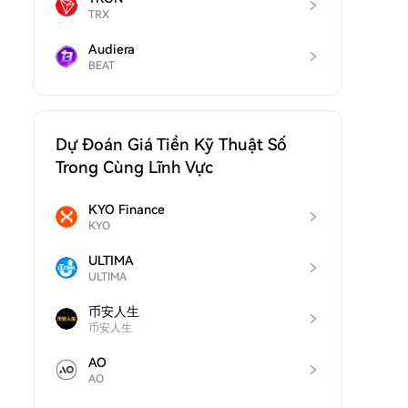
TRX
Audiera
BEAT
Dự Đoán Giá Tiền Kỹ Thuật Số
Trong Cùng Lĩnh Vực
KYO Finance
KYO
ULTIMA
ULTIMA
币安人生
币安人生
AO
AO