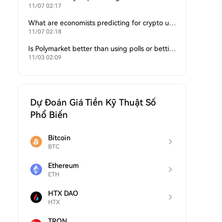
11/07 02:17
What are economists predicting for crypto under Trump’s second term?
11/07 02:18
Is Polymarket better than using polls or betting sites for predictions?
11/03 02:09
Dự Đoán Giá Tiền Kỹ Thuật Số
Phổ Biến
Bitcoin
BTC
Ethereum
ETH
HTX DAO
HTX
TRON