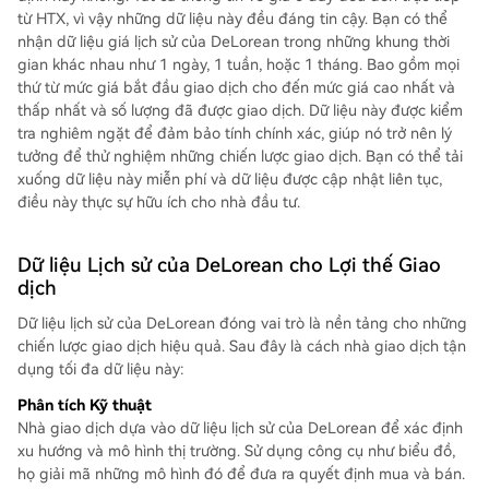
từ HTX, vì vậy những dữ liệu này đều đáng tin cậy. Bạn có thể
nhận dữ liệu giá lịch sử của DeLorean trong những khung thời
gian khác nhau như 1 ngày, 1 tuần, hoặc 1 tháng. Bao gồm mọi
thứ từ mức giá bắt đầu giao dịch cho đến mức giá cao nhất và
thấp nhất và số lượng đã được giao dịch. Dữ liệu này được kiểm
tra nghiêm ngặt để đảm bảo tính chính xác, giúp nó trở nên lý
tưởng để thử nghiệm những chiến lược giao dịch. Bạn có thể tải
xuống dữ liệu này miễn phí và dữ liệu được cập nhật liên tục,
điều này thực sự hữu ích cho nhà đầu tư.
Dữ liệu Lịch sử của DeLorean cho Lợi thế Giao
dịch
Dữ liệu lịch sử của DeLorean đóng vai trò là nền tảng cho những
chiến lược giao dịch hiệu quả. Sau đây là cách nhà giao dịch tận
dụng tối đa dữ liệu này:
Phân tích Kỹ thuật
Nhà giao dịch dựa vào dữ liệu lịch sử của DeLorean để xác định
xu hướng và mô hình thị trường. Sử dụng công cụ như biểu đồ,
họ giải mã những mô hình đó để đưa ra quyết định mua và bán.