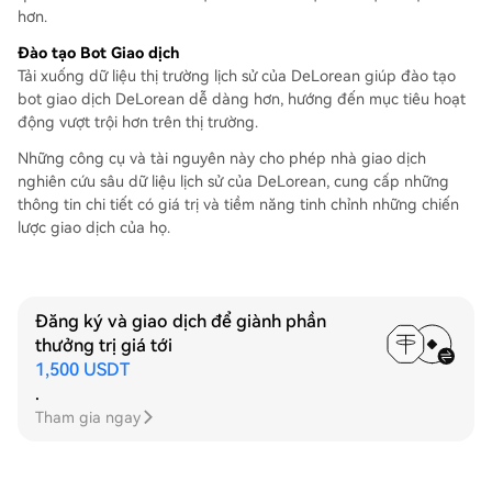
hơn.
Đào tạo Bot Giao dịch
Tải xuống dữ liệu thị trường lịch sử của DeLorean giúp đào tạo
bot giao dịch DeLorean dễ dàng hơn, hướng đến mục tiêu hoạt
động vượt trội hơn trên thị trường.
Những công cụ và tài nguyên này cho phép nhà giao dịch
nghiên cứu sâu dữ liệu lịch sử của DeLorean, cung cấp những
thông tin chi tiết có giá trị và tiềm năng tinh chỉnh những chiến
lược giao dịch của họ.
Đăng ký và giao dịch để giành phần
thưởng trị giá tới
1,500 USDT
.
Tham gia ngay