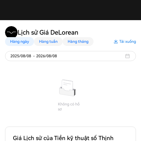
Lịch sử Giá DeLorean
Hàng ngày
Hàng tuần
Hàng tháng
Tải xuống
2025/08/08
-
2026/08/08
Không có hồ
sơ
Giá Lịch sử của Tiền kỹ thuật số Thịnh