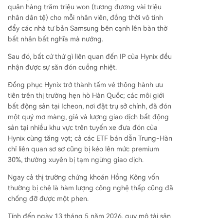
n động. Tóm lại, câu chuyện của quỹ ETF 2x SK
quân hàng trăm triệu won (tương đương vài triệu
Hynix là một minh họa cho sự giao thoa giữa mộ
nhân dân tệ) cho mỗi nhân viên, đồng thời vô tình
t cuộc cách mạng công nghiệp tốc độ chưa từn
đẩy các nhà tư bản Samsung bên cạnh lên bàn thờ
g có (AI) và những ràng buộc vĩ mô, địa chính trị
bất nhân bất nghĩa mà nướng.
truyền thống. Nó cho thấy niềm tin vào tiến trình
Sau đó, bất cứ thứ gì liên quan đến IP của Hynix đều
AI có thể quyết định lợi nhuận cuối cùng, nhưng
nhận được sự săn đón cuồng nhiệt.
con đường đi đến đó sẽ chịu ảnh hưởng nặng
...
Đồng phục Hynix trở thành tấm vé thông hành ưu
tiên trên thị trường hẹn hò Hàn Quốc; các môi giới
bất động sản tại Icheon, nơi đặt trụ sở chính, đã đón
một quý mơ màng, giá và lượng giao dịch bất động
sản tại nhiều khu vực trên tuyến xe đưa đón của
Hynix cùng tăng vọt; cả các ETF bán dẫn Trung-Hàn
chỉ liên quan sơ sơ cũng bị kéo lên mức premium
30%, thường xuyên bị tạm ngừng giao dịch.
Ngay cả thị trường chứng khoán Hồng Kông vốn
thường bị chê là hàm lượng công nghệ thấp cũng đã
chống đỡ được một phen.
Tính đến ngày 13 tháng 5 năm 2026, quy mô tài sản