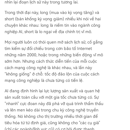
nhìn lại đoạn lịch sử này trong tương lai.
Trong thời đại này, long (mua vào kỳ vọng tăng) và
short (bán khống kỳ vọng giảm) nhiều khi nói về hai
chuyện khác nhau: long là niềm tin vào ngành công
nghiệp AI, short là lo ngại về địa chính trị vĩ mô.
Mọi người luôn có thói quen mở sách lịch sử, cố gắng
tìm kiếm sự đối chiếu trong cơn bão tố Internet
những năm 2000, hoặc trong những biến động vĩ mô
sớm hơn. Nhưng cách thức diễn tiến của mỗi cuộc
cách mạng công nghệ là khác nhau, và lần này
"không giống" ở chỗ: tốc độ đảo lộn của cuộc cách
mạng công nghiệp là chưa từng có tiền lệ.
AI đang định hình lại lực lượng sản xuất và quan hệ
sản xuất toàn cầu với một gia tốc chưa từng có. Sự
"nhanh" cực đoan này đã phá vỡ quá trình thẩm thấu
và lên men kéo dài trong chu kỳ công nghệ truyền
thống. Nó không cho thị trường nhiều thời gian để
tiêu hóa từ từ định giá, cũng không cho "các cụ già"
(chỉ các ngành/lĩnh vực cũ) có cơ hội được thanh