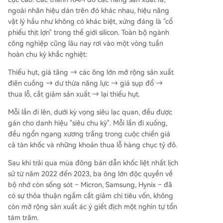
ngoài nhãn hiệu dán trên đó khác nhau, hiệu năng
vật lý hầu như không có khác biệt, xứng đáng là "cổ
phiếu thịt lợn" trong thế giới silicon. Toàn bộ ngành
công nghiệp cũng lâu nay rơi vào một vòng tuần
hoàn chu kỳ khắc nghiệt:
Thiếu hụt, giá tăng → các ông lớn mở rộng sản xuất
điên cuồng → dư thừa năng lực → giá sụp đổ →
thua lỗ, cắt giảm sản xuất → lại thiếu hụt.
Mỗi lần đi lên, dưới kỳ vọng siêu lạc quan, đều được
gán cho danh hiệu "siêu chu kỳ". Mỗi lần đi xuống,
đều ngổn ngang xương trắng trong cuộc chiến giá
cả tàn khốc và những khoản thua lỗ hàng chục tỷ đô.
Sau khi trải qua mùa đông bán dẫn khốc liệt nhất lịch
sử từ năm 2022 đến 2023, ba ông lớn độc quyền về
bộ nhớ còn sống sót – Micron, Samsung, Hynix – đã
có sự thỏa thuận ngầm cắt giảm chi tiêu vốn, không
còn mở rộng sản xuất ác ý giết địch một nghìn tự tổn
tám trăm.