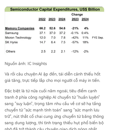
Nguồn ảnh: IC Insights
Và rồi câu chuyện AI ập đến, tái diễn cảnh thiếu hốt
giá tăng, trực tiếp lắp cho mọi người cỗ máy in tiền.
Đặc biệt là từ nửa cuối năm ngoái, tiêu điểm cạnh
tranh ở phía công nghiệp AI chuyển từ "huấn luyện"
sang "suy luận", trọng tâm nhu cầu về cơ sở hạ tầng
chuyển từ "sức mạnh tính toán" sang "sức mạnh lưu
trữ", nút thắt cổ chai cung ứng chuyển từ băng thông
sang dung lượng, thì tình trạng thiếu hụt phổ biến bộ
nhớ đã trở thành câu chuyện giao dịch nóng nhất.