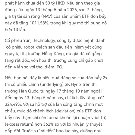
phát hành chưa đến 50 tỷ HKD. Nếu tính theo giá
đóng cửa ngày 13 tháng 5 năm 2026, sau 7 tháng,
giá trị tài sản ròng (NAV) của sản phẩm ETF đòn bẩy
này đã tăng 1011,58%, trong khi quy mô thì bùng nổ
hơn 13 lần.
Cổ phiếu Yunji Technology, công ty được mệnh danh
"cổ phiếu robot khách sạn đầu tiên" niêm yết cùng
ngày tại thị trường Hồng Kông, dù giá đã cố gắng
tăng rất dốc, vốn hóa thị trường cũng chỉ gấp chưa
đến 4 lần so với thời điểm IPO.
Nếu bạn nói đây là hiệu quả đáng sợ của đòn bẩy 2x,
thì cổ phiếu chính (underlying) SK Hynix trên thị
trường Hàn Quốc, từ ngày 17 tháng 10 năm ngoái
đến ngày 13 tháng 5 năm nay, chỉ tích lũy tăng "có"
324,49%. Với sự hỗ trợ của làn sóng tăng chính một
chiều, mức độ chênh lệch (deviation) của ETF đòn
bẩy này thậm chí còn tạo ra khoản lợi nhuận vượt trội
(excess return) hơn 362% so với lợi nhuận lý thuyết
gấp đôi. Trước sự "rải tiền" bạo lực này, dường như