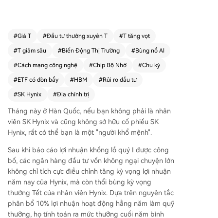
1011%, quy mô vượt 600 tỷ HKD, vươn lên dẫn đ
ầu thế giới về sản phẩm đòn bẩy đơn cổ phiếu.
Sức hút của quỹ này đến từ việc SK Hynix, nhà c
#
Giá T
#
Đầu tư thường xuyên T
#
T tăng vọt
ung cấp chính HBM cho NVIDIA, hưởng lợi tối đa
#
T giảm sâu
#
Biến Động Thị Trường
#
Bùng nổ AI
từ cơn khát chip nhớ AI, đạt lợi nhuận kỷ lục. Tuy
nhiên, ETF đòn bẩy hàng ngày bộc lộ rủi ro lớn t
#
Cách mạng công nghệ
#
Chip Bộ Nhớ
#
Chu kỳ
rong thị trường biến động. Giai đoạn tháng 3-4/
#
ETF có đòn bẩy
#
HBM
#
Rủi ro đầu tư
2026, khi địa chính trị tại eo biển Hormuz gây bấ
#
SK Hynix
#
Địa chính trị
t ổn và cổ phiếu Hynix dao động mạnh, cơ chế t
ái cân bằng đòn bẩy hàng ngày đã tạo ra "tổn h
Tháng này ở Hàn Quốc, nếu bạn không phải là nhân
ao do biến động", khiến mức sụt giảm thực tế củ
viên SK Hynix và cũng không sở hữu cổ phiếu SK
a quỹ vượt xa gấp đôi mức sụt giảm của cổ phiế
Hynix, rất có thể bạn là một "người khổ mệnh".
u cơ sở. Bài viết cảnh báo rằng, dù được AI tiếp
sức, ngành chip nhớ vẫn mang đặc tính chu kỳ s
Sau khi báo cáo lợi nhuận khổng lồ quý I được công
âu sắc. Lợi nhuận siêu ngạch hiện tại từ HBM có
bố, các ngân hàng đầu tư vốn không ngại chuyện lớn
thể thúc đẩy các đối thủ như Samsung hay Micr
không chỉ tích cực điều chỉnh tăng kỳ vọng lợi nhuận
on đẩy mạnh R&D, phá vỡ thế độc quyền và làm
năm nay của Hynix, mà còn thổi bùng kỳ vọng
giảm khan hiếm. Đồng thời, nhu cầu cuối cùng p
thưởng Tết của nhân viên Hynix. Dựa trên nguyên tắc
hụ thuộc vào chi tiêu vốn (Capex) khổng lồ cho
phân bổ 10% lợi nhuận hoạt động hằng năm làm quỹ
AI của các đại gia công nghệ, một yếu tố dễ biế
thưởng, họ tính toán ra mức thưởng cuối năm bình