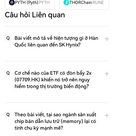
PYTH (Pyth)
PYTH
THORChain
RUNE
Câu hỏi Liên quan
Bài viết mô tả về hiện tượng gì ở Hàn
Q
Quốc liên quan đến SK Hynix?
Cơ chế nào của ETF có đòn bẩy 2x
Q
(07709.HK) khiến nó trở nên nguy
hiểm trong thị trường biến động?
Theo bài viết, tại sao ngành sản xuất
Q
chip bán dẫn lưu trữ (memory) lại có
tính chu kỳ mạnh mẽ?