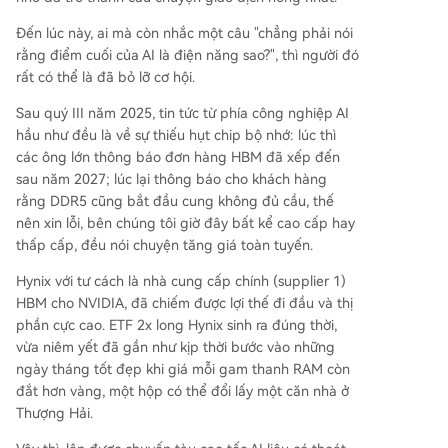
Đến lúc này, ai mà còn nhắc một câu "chẳng phải nói
rằng điểm cuối của AI là điện năng sao?", thì người đó
rất có thể là đã bỏ lỡ cơ hội.
Sau quý III năm 2025, tin tức từ phía công nghiệp AI
hầu như đều là về sự thiếu hụt chip bộ nhớ: lúc thì
các ông lớn thông báo đơn hàng HBM đã xếp đến
sau năm 2027; lúc lại thông báo cho khách hàng
rằng DDR5 cũng bắt đầu cung không đủ cầu, thế
nên xin lỗi, bên chúng tôi giờ đây bất kể cao cấp hay
thấp cấp, đều nói chuyện tăng giá toàn tuyến.
Hynix với tư cách là nhà cung cấp chính (supplier 1)
HBM cho NVIDIA, đã chiếm được lợi thế đi đầu và thị
phần cực cao. ETF 2x long Hynix sinh ra đúng thời,
vừa niêm yết đã gần như kịp thời bước vào những
ngày tháng tốt đẹp khi giá mỗi gam thanh RAM còn
đắt hơn vàng, một hộp có thể đổi lấy một căn nhà ở
Thượng Hải.