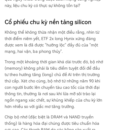
này, liệu chu kỳ có thực sự không tồn tại?
Cổ phiếu chu kỳ nền tảng silicon
Không thể không thừa nhận một điều rằng, nhìn từ
thời điểm niêm yết, ETF 2x long Hynix xứng đáng
được xem là đã được "hưởng lộc" đầy đủ của "một
mạng, hai vận, ba phong thủy".
Trong một khoảng thời gian khá dài trước đó, bộ nhớ
(memory) không phải là tiêu điểm tuyệt đối để đầu
tư theo hướng tăng (long) chủ đề AI trên thị trường
thứ cấp. Xét cho cùng, bộ nhớ từ những năm 90 khi
con người bước lên chuyến tàu cao tốc của thời đại
thông tin, thường là nơi sau khi lửa mỡ sôi trào lại
ngổn ngang xác chết, sự khủng khiếp của chu kỳ lớn
hơn nhiều so với giấc mơ tăng trưởng.
Chip bộ nhớ (đặc biệt là DRAM và NAND truyền
thống) là hàng hóa đại chúng được tiêu chuẩn hóa
cực cao. Các thanh RAM do các hãng sản xuất ra,