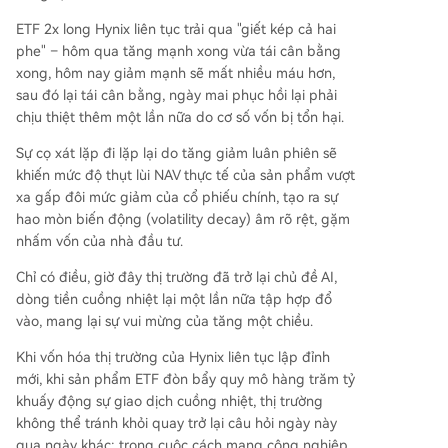
ETF 2x long Hynix liên tục trải qua "giết kép cả hai
phe" – hôm qua tăng mạnh xong vừa tái cân bằng
xong, hôm nay giảm mạnh sẽ mất nhiều máu hơn,
sau đó lại tái cân bằng, ngày mai phục hồi lại phải
chịu thiệt thêm một lần nữa do cơ số vốn bị tổn hại.
Sự cọ xát lặp đi lặp lại do tăng giảm luân phiên sẽ
khiến mức độ thụt lùi NAV thực tế của sản phẩm vượt
xa gấp đôi mức giảm của cổ phiếu chính, tạo ra sự
hao mòn biến động (volatility decay) âm rõ rệt, gặm
nhấm vốn của nhà đầu tư.
Chỉ có điều, giờ đây thị trường đã trở lại chủ đề AI,
dòng tiền cuồng nhiệt lại một lần nữa tập hợp đổ
vào, mang lại sự vui mừng của tăng một chiều.
Khi vốn hóa thị trường của Hynix liên tục lập đỉnh
mới, khi sản phẩm ETF đòn bẩy quy mô hàng trăm tỷ
khuấy động sự giao dịch cuồng nhiệt, thị trường
không thể tránh khỏi quay trở lại câu hỏi ngày này
qua ngày khác: trong cuộc cách mạng công nghiệp