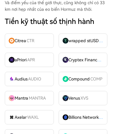
Và điểm yếu của thế giới thực, cũng không chỉ có 33
km nơi hẹp nhất của eo biển Hormuz mà thôi.
Tiền kỹ thuật số thịnh hành
Citrea
CTR
wrapped stUSDT
WSTUSDT
aPriori
APR
Cryptex Finance
CTX
Audius
AUDIO
Compound
COMP
Mantra
MANTRA
Venus
XVS
Axelar
WAXL
Billions Network
BILL