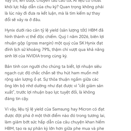
Vậy thì, lên được chuyến tàu cao tốc AI liệu có thoát
khỏi lực hấp dẫn của chu kỳ? Quan trọng không phải
là lúc này đi đưa ra kết luận, mà là tìm kiếm sự thay
đổi sẽ xảy ra ở đâu.
Hynix dưới rào cản tỷ lệ yield (sản lượng tốt) HBM đã
hình thành vị thế độc chiếm. Quý I năm 2026, biên lợi
nhuận gộp (gross margin) một quý của SK Hynix đạt
đỉnh lịch sử khoảng 79%, thậm chí vượt qua khả năng
sinh lời của NVIDIA trong cùng kỳ.
Bản tính con người cho chúng ta biết, lợi nhuận siêu
ngạch cực độ chắc chắn sẽ thu hút ham muốn mở
rộng sản lượng ồ ạt. Sự thỏa thuận ngầm giữa các
ông lớn bộ nhớ dường như đạt được vì "cắt giảm sản
xuất", trước lợi nhuận bạo lực tuyệt đối, là không
đáng tin cậy.
Vì vậy, liệu tỷ lệ yield của Samsung hay Micron có đạt
được đột phá ở một thời điểm nào đó trong tương lai,
làm giảm bớt sức hấp dẫn của câu chuyện khan hiếm
HBM, tạo ra sự phân kỳ lớn hơn giữa phe mua và phe