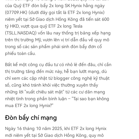
của Quỹ ETF đòn bẩy 2x long SK Hynix hằng ngày
(07709.HK) (dưới đây gọi tắt là ETF 2x long Hynix)
niêm yết tại Sở Giao dịch Hồng Kông đã tiến sát 600
tỷ HKD, vượt qua quỹ ETF 2x long Tesla
(TSLL.NASDAQ) vốn lâu nay thống trị bảng xếp hạng
trên thị trường Mỹ, vươn lên vị trí dẫn đầu về quy mô
trong số các sản phẩm phái sinh đòn bẩy đơn cổ
phiếu toàn cầu.
Bất kể một công cụ đầu tư có nhỏ lẻ đến đâu, chỉ cần
thị trường tăng đến mức này, hễ bạn lướt mạng, dù
chỉ xem các cập nhật từ blogger công nghệ kỹ thuật
số, cũng khó tránh khỏi việc thường xuyên thấy
những lời "xuất chiêu sát mặt" từ các cư dân mạng
nhiệt tình trong phần bình luận – "Tại sao bạn không
mua ETF 2x long Hynix?"
Đòn bẩy chí mạng
Ngày 16 tháng 10 năm 2025, khi ETF 2x long Hynix
mới niêm yết tại Sở Giao dịch Hồng Kông, quy mô