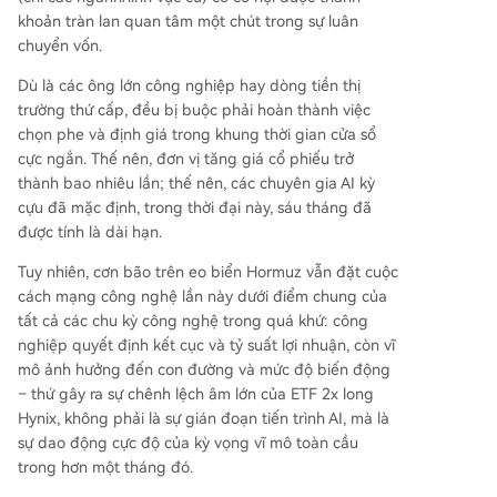
khoản tràn lan quan tâm một chút trong sự luân
chuyển vốn.
Dù là các ông lớn công nghiệp hay dòng tiền thị
trường thứ cấp, đều bị buộc phải hoàn thành việc
chọn phe và định giá trong khung thời gian cửa sổ
cực ngắn. Thế nên, đơn vị tăng giá cổ phiếu trở
thành bao nhiêu lần; thế nên, các chuyên gia AI kỳ
cựu đã mặc định, trong thời đại này, sáu tháng đã
được tính là dài hạn.
Tuy nhiên, cơn bão trên eo biển Hormuz vẫn đặt cuộc
cách mạng công nghệ lần này dưới điểm chung của
tất cả các chu kỳ công nghệ trong quá khứ: công
nghiệp quyết định kết cục và tỷ suất lợi nhuận, còn vĩ
mô ảnh hưởng đến con đường và mức độ biến động
– thứ gây ra sự chênh lệch âm lớn của ETF 2x long
Hynix, không phải là sự gián đoạn tiến trình AI, mà là
sự dao động cực độ của kỳ vọng vĩ mô toàn cầu
trong hơn một tháng đó.