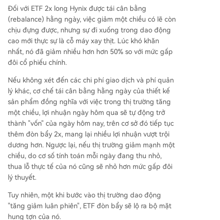
Đối với ETF 2x long Hynix được tái cân bằng
(rebalance) hằng ngày, việc giảm một chiều có lẽ còn
chịu đựng được, nhưng sự đi xuống trong dao động
cao mới thực sự là cỗ máy xay thịt. Lúc khó khăn
nhất, nó đã giảm nhiều hơn hơn 50% so với mức gấp
đôi cổ phiếu chính.
Nếu không xét đến các chi phí giao dịch và phí quản
lý khác, cơ chế tái cân bằng hằng ngày của thiết kế
sản phẩm đồng nghĩa với việc trong thị trường tăng
một chiều, lợi nhuận ngày hôm qua sẽ tự động trở
thành "vốn" của ngày hôm nay, trên cơ sở đó tiếp tục
thêm đòn bẩy 2x, mang lại nhiều lợi nhuận vượt trội
dương hơn. Ngược lại, nếu thị trường giảm mạnh một
chiều, do cơ số tính toán mỗi ngày đang thu nhỏ,
thua lỗ thực tế của nó cũng sẽ nhỏ hơn mức gấp đôi
lý thuyết.
Tuy nhiên, một khi bước vào thị trường dao động
"tăng giảm luân phiên", ETF đòn bẩy sẽ lộ ra bộ mặt
hung tợn của nó.