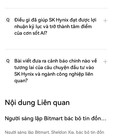
Điều gì đã giúp SK Hynix đạt được lợi
Q
nhuận kỷ lục và trở thành tâm điểm
của cơn sốt AI?
Bài viết đưa ra cảnh báo chính nào về
Q
tương lai của câu chuyện đầu tư vào
SK Hynix và ngành công nghiệp liên
quan?
Nội dung Liên quan
Người sáng lập Bitmart bác bỏ tin đồn
sử dụng tiền không đúng mục đích và
Người sáng lập Bitmart, Sheldon Xia, bác bỏ tin đồn
hứa hẹn việc kết thúc hoạt động công