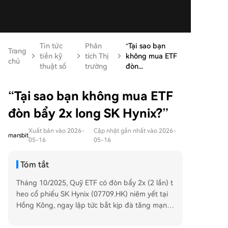
Tin tức
Phân
“Tại sao bạn
Trang
tiền kỹ
tích Thị
không mua ETF
chủ
thuật số
trường
đòn...
“Tại sao bạn không mua ETF
đòn bẩy 2x long SK Hynix?”
Xuất bản vào 2026-
Cập nhật gần nhất vào 2026-
marsbit
05-16
05-16
Tóm tắt
Tháng 10/2025, Quỹ ETF có đòn bẩy 2x (2 lần) t
heo cổ phiếu SK Hynix (07709.HK) niêm yết tại
Hồng Kông, ngay lập tức bắt kịp đà tăng mạnh
của ngành bán dẫn nhờ làn sóng AI. Chỉ sau 7 th
áng, giá trị tài sản ròng (NAV) của quỹ tăng hơn