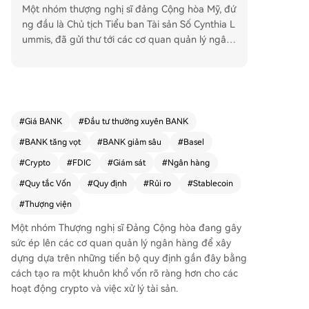
Một nhóm thượng nghị sĩ đảng Cộng hòa Mỹ, đứ
ng đầu là Chủ tịch Tiểu ban Tài sản Số Cynthia L
ummis, đã gửi thư tới các cơ quan quản lý ngân
hàng hàng đầu bao gồm Cục Dự trữ Liên bang,
FDIC và OCC. Trong thư, họ kêu gọi xây dựng m
ột khuôn khổ vốn rõ ràng và công bằng hơn cho
các hoạt động tài sản tiền mã hóa của ngân hàn
g. Các thượng nghị sĩ chỉ trích tiêu chuẩn vốn củ
#
Giá BANK
#
Đầu tư thường xuyên BANK
a Ủy ban Basel, áp dụng trọng số rủi ro 1250% -
#
BANK tăng vọt
#
BANK giảm sâu
#
Basel
mức phân loại trừng phạt nhất - đối với tài sản ti
ền mã hóa, coi đó là lệnh cấm thực tế thay vì đá
#
Crypto
#
FDIC
#
Giám sát
#
Ngân hàng
nh giá rủi ro thực tế. Họ hoan nghênh hướng dẫ
#
Quy tắc Vốn
#
Quy định
#
Rủi ro
#
Stablecoin
n chung gần đây về chứng khoán token hóa, kh
#
Thượng viện
ẳng định việc xử lý vốn nên dựa trên đặc điểm r
ủi ro của tài sản cơ bản chứ không phải công ng
Một nhóm Thượng nghị sĩ Đảng Cộng hòa đang gây
hệ ghi nhận. Các nghị sĩ thúc giục nguyên tắc nà
sức ép lên các cơ quan quản lý ngân hàng để xây
y cần được áp dụng nhất quán cho cả các tài sả
dựng dựa trên những tiến bộ quy định gần đây bằng
n số khác. Lời kêu gọi này được đưa ra khi các c
cách tạo ra một khuôn khổ vốn rõ ràng hơn cho các
ơ quan quản lý đang chuyển sang mô hình giám
hoạt động crypto và việc xử lý tài sản.
sát dựa trên rủi ro. Chủ tịch FDIC Travis Hill nhấn