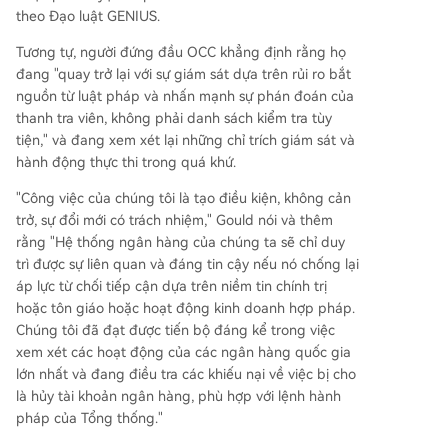
theo Đạo luật GENIUS.
Tương tự, người đứng đầu OCC khẳng định rằng họ
đang "quay trở lại với sự giám sát dựa trên rủi ro bắt
nguồn từ luật pháp và nhấn mạnh sự phán đoán của
thanh tra viên, không phải danh sách kiểm tra tùy
tiện," và đang xem xét lại những chỉ trích giám sát và
hành động thực thi trong quá khứ.
"Công việc của chúng tôi là tạo điều kiện, không cản
trở, sự đổi mới có trách nhiệm," Gould nói và thêm
rằng "Hệ thống ngân hàng của chúng ta sẽ chỉ duy
trì được sự liên quan và đáng tin cậy nếu nó chống lại
áp lực từ chối tiếp cận dựa trên niềm tin chính trị
hoặc tôn giáo hoặc hoạt động kinh doanh hợp pháp.
Chúng tôi đã đạt được tiến bộ đáng kể trong việc
xem xét các hoạt động của các ngân hàng quốc gia
lớn nhất và đang điều tra các khiếu nại về việc bị cho
là hủy tài khoản ngân hàng, phù hợp với lệnh hành
pháp của Tổng thống."