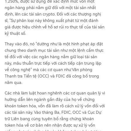
1.250%, được sử dụng để xác định mức vốn một
ngân hàng phải nắm giữ đối với một tài sản nhất
định, lên các tài sản crypto. Đối với các thượng nghị
sĩ, "Sự phân loại này không xuất phát từ một đánh
giá được hiệu chỉnh về hồ sơ rủi ro thực tế của tài sản
kỹ thuật số.
Thay vào đó, nó "dường như là một hình phạt áp đặt
chung theo danh mục tài sản như một lệnh cấm thực
tế đối với việc các ngân hàng nắm giữ loại tài sản
này, mâu thuẫn trực tiếp với cách tiếp cận trung lập
về công nghệ" mà các cơ quan như Văn phòng
Thanh tra Tiền tệ (OCC) và FDIC đã công bố trong
năm qua.
Các nhà làm luật hoan nghênh các cơ quan quản lý vì
hướng dẫn liên ngành gần đây của họ về chứng
khoán token hóa, vốn đã làm rõ cách xử lý vốn đối với
các tài sản này. Vào tháng Ba, FDIC, OCC và Cục Dự
trữ Liên bang cùng tuyên bố rằng chứng khoán
token hóa về cơ bản nên nhận được sự xử lý vốn