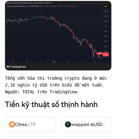
Tổng vốn hóa thị trường crypto đang ở mức 
2,18 nghìn tỷ USD trên biểu đồ một tuần. 
Nguồn: TOTAL trên TradingView
Tiền kỹ thuật số thịnh hành
Citrea
CTR
wrapped stUSDT
WSTUSDT