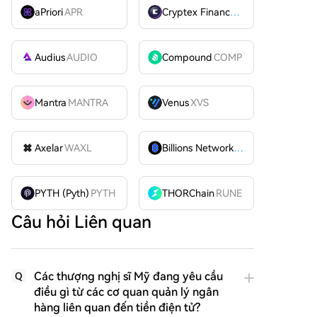
aPriori
APR
Cryptex Finance
CTX
Audius
AUDIO
Compound
COMP
Mantra
MANTRA
Venus
XVS
Axelar
WAXL
Billions Network
BILL
PYTH (Pyth)
PYTH
THORChain
RUNE
Câu hỏi Liên quan
Các thượng nghị sĩ Mỹ đang yêu cầu
Q
điều gì từ các cơ quan quản lý ngân
hàng liên quan đến tiền điện tử?