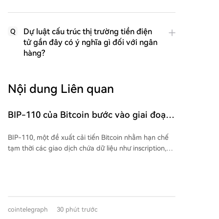
Dự luật cấu trúc thị trường tiền điện
Q
tử gần đây có ý nghĩa gì đối với ngân
hàng?
Nội dung Liên quan
BIP-110 của Bitcoin bước vào giai đoạn
bắt buộc phát tín hiệu với tỷ lệ ủng hộ
BIP-110, một đề xuất cải tiến Bitcoin nhằm hạn chế
từ thợ đào dưới 3%
tạm thời các giao dịch chứa dữ liệu như inscription,
đã bước vào giai đoạn bắt buộc báo hiệu từ khối
961,632. Tuy nhiên, tỷ lệ ủng hộ từ các thợ đào rất
thấp, chỉ khoảng 2.53%, kém xa ngưỡng 55% cần
thiết để kích hoạt sớm. Các nút thực thi BIP-110 bắt
đầu từ chối các khối không báo hiệu bit phiên bản 4,
cointelegraph
30 phút trước
dẫn đến sự xuất hiện một nhánh blockchain thiểu số,