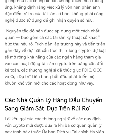
giống như các chứng khoán không token hóa tương
ứng, khẳng định rằng việc xử lý vốn nên phản ánh
đặc điểm rủi ro của tài sản cơ bản, không phải công
nghệ được sử dụng để ghi nhận quyền sở hữu.
"Nguyên tắc đó nên được áp dụng một cách nhất
quán — bao gồm cả các tài sản kỹ thuật số khác,"
bức thư nêu rõ. Trích dẫn lập trường này và tiến triển
gần đây về dự luật cấu trúc thị trường crypto, dự luật
sẽ mở rộng khả năng của các ngân hàng tham gia
vào các hoạt động tài sản crypto trên bảng cân đối
kế toán, các thượng nghị sĩ đã thúc giục FDIC, OCC
và Cục Dự trữ Liên bang bắt đầu phát triển một
khuôn khổ vốn mới cho các hoạt động như vậy.
Các Nhà Quản Lý Hàng Đầu Chuyển
Sang Giám Sát 'Dựa Trên Rủi Ro'
Lời kêu gọi của các thượng nghị sĩ về các quy định
vốn crypto mới được đưa ra khi ba cơ quan quản lý
này trình bày trước Ủy ban Dịch vụ Tài chính Hạ viện