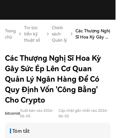
Tin tức
Chính
Trang
Các Thượng Nghị
tiền kỹ
sách
chủ
Sĩ Hoa Kỳ Gây ...
thuật số
Quản lý
Các Thượng Nghị Sĩ Hoa Kỳ
Gây Sức Ép Lên Cơ Quan
Quản Lý Ngân Hàng Để Có
Quy Định Vốn 'Công Bằng'
Cho Crypto
Xuất bản vào 2026-
Cập nhật gần nhất vào 2026-
bitcoinist
06-05
06-05
Tóm tắt