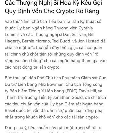
Các Thượng Nghị Sĩ Hoa Kỳ Kêu Gọi
mạnh vai trò của tiêu chuẩn vốn mạnh mẽ, đồng
thời cho biết đã có các đề xuất quy định cho cá
Quy Định Vốn Cho Crypto Rõ Ràng
c công ty con phát hành stablecoin. Tương tự, Gi
ám đốc OCC Jonathan Gould khẳng định nhiệm
Vào thứ Năm, Chủ tịch Tiểu ban Tài sản Kỹ thuật số
vụ là tạo điều kiện cho đổi mới có trách nhiệm, x
thuộc Ủy ban Ngân hàng Thượng viện Cynthia
em xét lại các hành động giám sát trước đây và
Lummis và các Thượng nghị sĩ Dan Sullivan, Bill
chống lại việc ngân hàng từ chối dịch vụ bất hợ
Hagerty, Bernie Moreno, Ted Budd, và Jon Husted đã
p pháp.
chia sẻ một bức thư gần đây thúc giục các cơ quan
tài chính chủ chốt tiến tới những quy định vốn "rõ
ràng và công bằng" cho các ngân hàng tham gia vào
các hoạt động tài sản crypto.
Bức thư, gửi đến Phó Chủ tịch Phụ trách Giám sát Cục
Dự trữ Liên bang Miki Bowman, Chủ tịch Tổng công
ty Bảo hiểm Tiền gửi Liên bang (FDIC) Travis Hill, và
Thanh tra Trưởng Tiền tệ Jonathan Gould, đã chỉ trích
các tiêu chuẩn vốn của Ủy ban Giám sát Ngân hàng
Basel quốc tế, vốn đã dành "sự phân loại trừng phạt
nhất trong khuôn khổ vốn" cho các tài sản crypto.
Đáng chú ý, tiêu chuẩn này gán một trọng số rủi ro