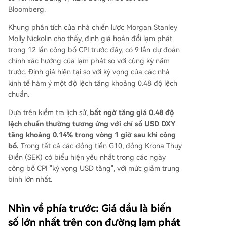
Bloomberg.
Khung phân tích của nhà chiến lược Morgan Stanley
Molly Nickolin cho thấy, định giá hoán đổi lạm phát
trong 12 lần công bố CPI trước đây, có 9 lần dự đoán
chính xác hướng của lạm phát so với cùng kỳ năm
trước. Định giá hiện tại so với kỳ vọng của các nhà
kinh tế hàm ý một độ lệch tăng khoảng 0.48 độ lệch
chuẩn.
Dựa trên kiểm tra lịch sử,
bất ngờ tăng giá 0.48 độ
lệch chuẩn thường tương ứng với chỉ số USD DXY
tăng khoảng 0.14% trong vòng 1 giờ sau khi công
bố.
Trong tất cả các đồng tiền G10, đồng Krona Thụy
Điển (SEK) có biểu hiện yếu nhất trong các ngày
công bố CPI "kỳ vọng USD tăng", với mức giảm trung
bình lớn nhất.
Nhìn về phía trước: Giá dầu là biến
số lớn nhất trên con đường lạm phát