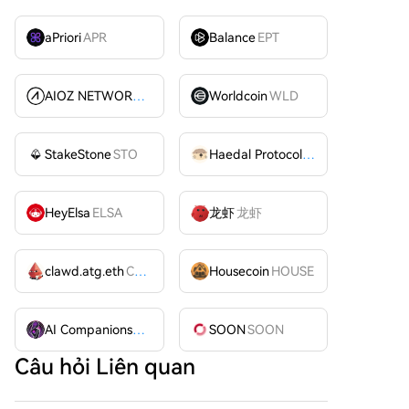
aPriori
APR
Balance
EPT
AIOZ NETWORK INC
AIOZ
Worldcoin
WLD
StakeStone
STO
Haedal Protocol
HAEDAL
HeyElsa
ELSA
龙虾
龙虾
clawd.atg.eth
CLAWD
Housecoin
HOUSE
AI Companions
AIC
SOON
SOON
Câu hỏi Liên quan