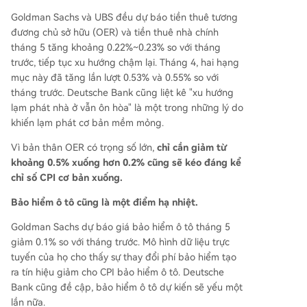
Goldman Sachs và UBS đều dự báo tiền thuê tương
đương chủ sở hữu (OER) và tiền thuê nhà chính
tháng 5 tăng khoảng 0.22%~0.23% so với tháng
trước, tiếp tục xu hướng chậm lại. Tháng 4, hai hạng
mục này đã tăng lần lượt 0.53% và 0.55% so với
tháng trước. Deutsche Bank cũng liệt kê "xu hướng
lạm phát nhà ở vẫn ôn hòa" là một trong những lý do
khiến lạm phát cơ bản mềm mỏng.
Vì bản thân OER có trọng số lớn,
chỉ cần giảm từ
khoảng 0.5% xuống hơn 0.2% cũng sẽ kéo đáng kể
chỉ số CPI cơ bản xuống.
Bảo hiểm ô tô cũng là một điểm hạ nhiệt.
Goldman Sachs dự báo giá bảo hiểm ô tô tháng 5
giảm 0.1% so với tháng trước. Mô hình dữ liệu trực
tuyến của họ cho thấy sự thay đổi phí bảo hiểm tạo
ra tín hiệu giảm cho CPI bảo hiểm ô tô. Deutsche
Bank cũng đề cập, bảo hiểm ô tô dự kiến sẽ yếu một
lần nữa.