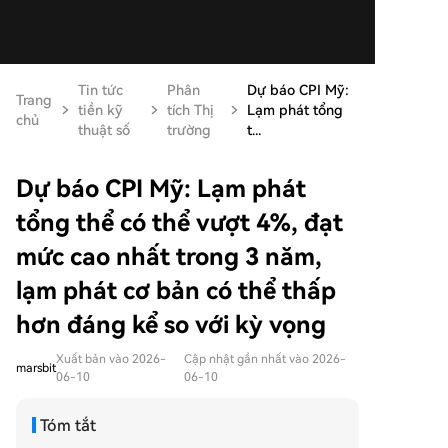
Tin tức
Phân
Dự báo CPI Mỹ:
Trang
tiền kỹ
tích Thị
Lạm phát tổng
chủ
thuật số
trường
t...
Dự báo CPI Mỹ: Lạm phát
tổng thể có thể vượt 4%, đạt
mức cao nhất trong 3 năm,
lạm phát cơ bản có thể thấp
hơn đáng kể so với kỳ vọng
Xuất bản vào 2026-
Cập nhật gần nhất vào 2026-
marsbit
06-10
06-10
Tóm tắt