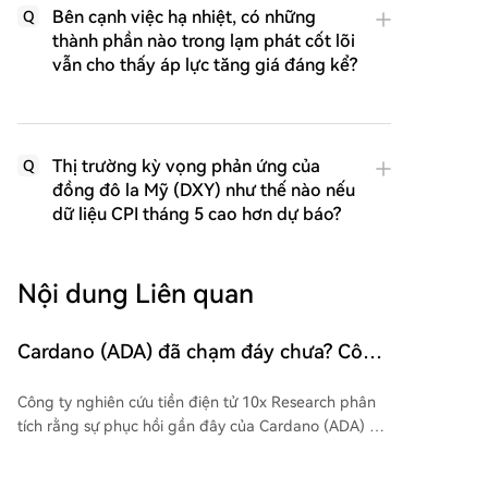
Bên cạnh việc hạ nhiệt, có những
Q
thành phần nào trong lạm phát cốt lõi
vẫn cho thấy áp lực tăng giá đáng kể?
Thị trường kỳ vọng phản ứng của
Q
đồng đô la Mỹ (DXY) như thế nào nếu
dữ liệu CPI tháng 5 cao hơn dự báo?
Nội dung Liên quan
Cardano (ADA) đã chạm đáy chưa? Công
ty phân tích báo cáo! Đây là thông tin
Công ty nghiên cứu tiền điện tử 10x Research phân
mới nhất
tích rằng sự phục hồi gần đây của Cardano (ADA) có
thể cho thấy giá đã chạm đáy. ADA hiện giao dịch
trên cả đường trung bình động 7 ngày và 30 ngày,