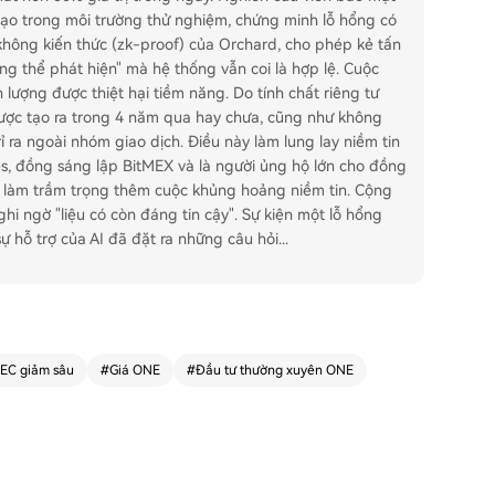
ạo trong môi trường thử nghiệm, chứng minh lỗ hổng có
hông kiến thức (zk-proof) của Orchard, cho phép kẻ tấn
ng thể phát hiện" mà hệ thống vẫn coi là hợp lệ. Cuộc
ượng được thiệt hại tiềm năng. Do tính chất riêng tư
được tạo ra trong 4 năm qua hay chưa, cũng như không
 ra ngoài nhóm giao dịch. Điều này làm lung lay niềm tin
es, đồng sáng lập BitMEX và là người ủng hộ lớn cho đồng
 làm trầm trọng thêm cuộc khủng hoảng niềm tin. Cộng
i ngờ "liệu có còn đáng tin cậy". Sự kiện một lỗ hổng
sự hỗ trợ của AI đã đặt ra những câu hỏi
...
EC giảm sâu
#
Giá ONE
#
Đầu tư thường xuyên ONE