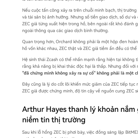
Nếu cuộc tấn công xảy ra trên chuỗi minh bạch, thị trường 
và tài sản bị ảnh hưởng. Nhưng số tiền giao dịch, số dư và
ZEC giả từng xuất hiện trong hồ, bên ngoài rất khó đánh 
ngoài thông qua các giao dịch bình thường.
Quan trọng hơn, Orchard không phải là một hộp đen hoàn t
hồ vốn khác nhau, ZEC thật và ZEC giả tiềm ẩn đều có thể b
Hệ sinh thái Zcash có thể nhấn mạnh rằng hiện tại không t
rằng khả năng bị khai thác độc hại là thấp. Nhưng đối với
"đã chứng minh không xảy ra sự cố" không phải là một c
Đây cũng là lý do cốt lõi khiến mức giảm của ZEC tiếp tục 
ZEC giả được chứng minh, độ tin cậy về nguồn cung ZEC s
Arthur Hayes thanh lý khoản nắm 
niềm tin thị trường
Sau khi lỗ hổng ZEC bị phơi bày, việc đồng sáng lập BitME