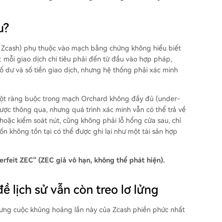
u?
a Zcash) phụ thuộc vào mạch bằng chứng không hiểu biết
n: mỗi giao dịch chi tiêu phải đến từ đầu vào hợp pháp,
ố dư và số tiền giao dịch, nhưng hệ thống phải xác minh
 một ràng buộc trong mạch Orchard không đầy đủ (under-
ược thông qua, nhưng quá trình xác minh vẫn có thể trả về
hoặc kiểm soát nút, cũng không phải lỗ hổng cửa sau, chỉ
n không tồn tại có thể được ghi lại như một tài sản hợp
erfeit ZEC" (ZEC giả vô hạn, không thể phát hiện).
 lịch sử vẫn còn treo lơ lửng
nhưng cuộc khủng hoảng lần này của Zcash phiền phức nhất