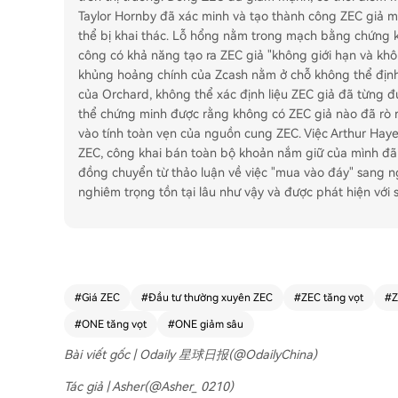
Taylor Hornby đã xác minh và tạo thành công ZEC giả m
thể bị khai thác. Lỗ hổng nằm trong mạch bằng chứng k
công có khả năng tạo ra ZEC giả "không giới hạn và khô
khủng hoảng chính của Zcash nằm ở chỗ không thể định l
của Orchard, không thể xác định liệu ZEC giả đã từng 
thể chứng minh được rằng không có ZEC giả nào đã rò rỉ
vào tính toàn vẹn của nguồn cung ZEC. Việc Arthur Hay
ZEC, công khai bán toàn bộ khoản nắm giữ của mình đã
đồng chuyển từ thảo luận về việc "mua vào đáy" sang ngh
nghiêm trọng tồn tại lâu như vậy và được phát hiện với 
#
Giá ZEC
#
Đầu tư thường xuyên ZEC
#
ZEC tăng vọt
#
Z
#
ONE tăng vọt
#
ONE giảm sâu
Bài viết gốc | Odaily 星球日报(@OdailyChina)
Tác giả | Asher(@Asher_ 0210)