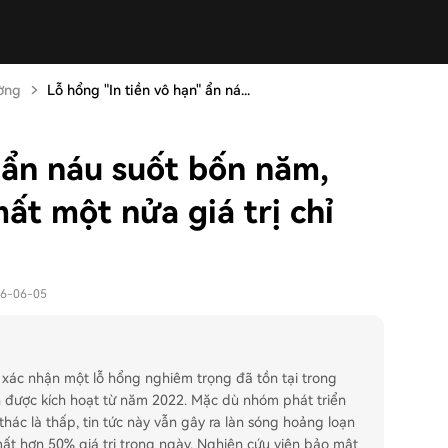
ường
Lỗ hổng "In tiền vô hạn" ẩn ná...
 ẩn náu suốt bốn năm,
ất một nửa giá trị chỉ
26-06-05
 xác nhận một lỗ hổng nghiêm trọng đã tồn tại trong
h được kích hoạt từ năm 2022. Mặc dù nhóm phát triển
hác là thấp, tin tức này vẫn gây ra làn sóng hoảng loạn
ất hơn 50% giá trị trong ngày. Nghiên cứu viên bảo mật