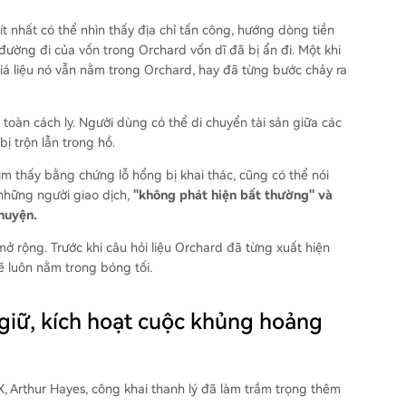
ít nhất có thể nhìn thấy địa chỉ tấn công, hướng dòng tiền
 đường đi của vốn trong Orchard vốn dĩ đã bị ẩn đi. Một khi
giá liệu nó vẫn nằm trong Orchard, hay đã từng bước chảy ra
oàn cách ly. Người dùng có thể di chuyển tài sản giữa các
ị trộn lẫn trong hồ.
ìm thấy bằng chứng lỗ hổng bị khai thác, cũng có thể nói
 những người giao dịch,
"không phát hiện bất thường" và
huyện.
mở rộng. Trước khi câu hỏi liệu Orchard đã từng xuất hiện
ẽ luôn nằm trong bóng tối.
giữ, kích hoạt cuộc khủng hoảng
X, Arthur Hayes, công khai thanh lý đã làm trầm trọng thêm