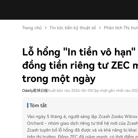
Trang chủ
Tin tức tiền kỹ thuật số
Phân tích Thị tr
Lỗ hổng "In tiền vô hạn"
đồng tiền riêng tư ZEC m
trong một ngày
Odaily星球日报
Xuất bản vào 2026-06-05
Cập nhật gần nhất vào 20
Tóm tắt
Vào ngày 5 tháng 6, người sáng lập Zcash Zooko Wilcox
Orchard - nhóm giao dịch riêng tư thế hệ mới của Zcas
Zcash tuyên bố lỗ hổng đã được vá và khả năng bị khai t
trên thị trường. Đồng ZEC đã giảm mạnh, có thời điểm m