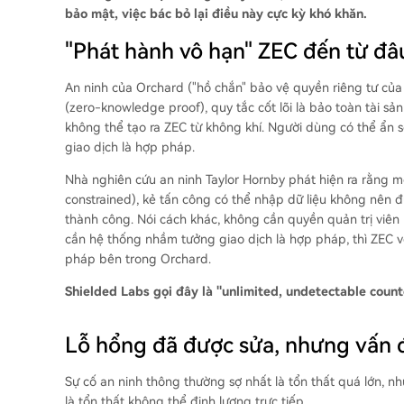
bảo mật, việc bác bỏ lại điều này cực kỳ khó khăn.
"Phát hành vô hạn" ZEC đến từ đâ
An ninh của Orchard ("hồ chắn" bảo vệ quyền riêng tư củ
(zero-knowledge proof), quy tắc cốt lõi là bảo toàn tài sả
không thể tạo ra ZEC từ không khí. Người dùng có thể ẩn s
giao dịch là hợp pháp.
Nhà nghiên cứu an ninh Taylor Hornby phát hiện ra rằng
constrained), kẻ tấn công có thể nhập dữ liệu không nên đ
thành công. Nói cách khác, không cần quyền quản trị viên 
cần hệ thống nhầm tưởng giao dịch là hợp pháp, thì ZEC vố
pháp bên trong Orchard.
Shielded Labs gọi đây là "unlimited, undetectable count
Lỗ hổng đã được sửa, nhưng vấn đề
Sự cố an ninh thông thường sợ nhất là tổn thất quá lớn, 
là tổn thất không thể định lượng trực tiếp.