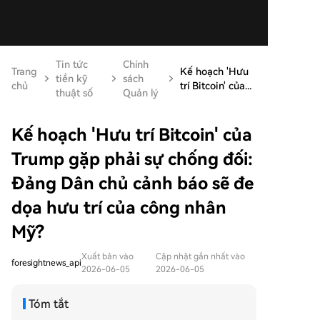
Tin tức
Chính
Trang
Kế hoạch 'Hưu
tiền kỹ
sách
chủ
trí Bitcoin' của...
thuật số
Quản lý
Kế hoạch 'Hưu trí Bitcoin' của
Trump gặp phải sự chống đối:
Đảng Dân chủ cảnh báo sẽ đe
dọa hưu trí của công nhân
Mỹ?
Xuất bản vào
Cập nhật gần nhất vào
foresightnews_api
2026-06-05
2026-06-05
Tóm tắt