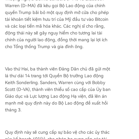
từ quy tắc mới. Phía chính quyền Trump bảo vệ
Warren (D-MA) đã kêu gọi Bộ Lao động của chính
đề xuất, cho rằng nó mở rộng lựa chọn cho ngư
quyền Trump bãi bỏ một quy định mở cửa cho phép
ời lao động và yêu cầu người ủy thác tuân theo
tài khoản tiết kiệm hưu trí của Mỹ đầu tư vào Bitcoin
một quy trình đánh giá thận trọng.
và các loại tiền mã hóa khác. Các nghị sĩ cho rằng,
động thái này sẽ gây nguy hiểm cho tương lai tài
chính của người lao động, đồng thời mang lại lợi ích
cho Tổng thống Trump và gia đình ông.
Vào thứ Hai, ba thành viên Đảng Dân chủ đã gửi một
lá thư dài 14 trang tới Quyền Bộ trưởng Lao động
Keith Sonderling. Sanders, Warren cùng với Bobby
Scott (D-VA), thành viên thiểu số cao cấp của Ủy ban
Giáo dục và Lực lượng Lao động Hạ viện, đã lên án
mạnh mẽ quy định này do Bộ Lao động đề xuất hồi
tháng 3.
Quy định này sẽ cung cấp sự bảo vệ cho các ủy thác