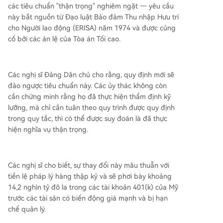
các tiêu chuẩn "thận trọng" nghiêm ngặt — yêu cầu
này bắt nguồn từ Đạo luật Bảo đảm Thu nhập Hưu trí
cho Người lao động (ERISA) năm 1974 và được củng
cố bởi các án lệ của Tòa án Tối cao.
Các nghị sĩ Đảng Dân chủ cho rằng, quy định mới sẽ
đảo ngược tiêu chuẩn này. Các ủy thác không còn
cần chứng minh rằng họ đã thực hiện thẩm định kỹ
lưỡng, mà chỉ cần tuân theo quy trình được quy định
trong quy tắc, thì có thể được suy đoán là đã thực
hiện nghĩa vụ thận trọng.
Các nghị sĩ cho biết, sự thay đổi này mâu thuẫn với
tiền lệ pháp lý hàng thập kỷ và sẽ phơi bày khoảng
14,2 nghìn tỷ đô la trong các tài khoản 401(k) của Mỹ
trước các tài sản có biến động giá mạnh và bị hạn
chế quản lý.