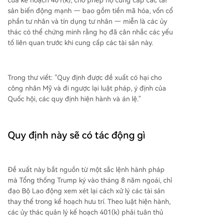
của kế hoạch 401(k), cho phép họ cung cấp các tài
sản biến động mạnh — bao gồm tiền mã hóa, vốn cổ
phần tư nhân và tín dụng tư nhân — miễn là các ủy
thác có thể chứng minh rằng họ đã cân nhắc các yếu
tố liên quan trước khi cung cấp các tài sản này.
Trong thư viết: "Quy định được đề xuất có hại cho
công nhân Mỹ và đi ngược lại luật pháp, ý định của
Quốc hội, các quy định hiện hành và án lệ."
Quy định này sẽ có tác động gì
Đề xuất này bắt nguồn từ một sắc lệnh hành pháp
mà Tổng thống Trump ký vào tháng 8 năm ngoái, chỉ
đạo Bộ Lao động xem xét lại cách xử lý các tài sản
thay thế trong kế hoạch hưu trí. Theo luật hiện hành,
các ủy thác quản lý kế hoạch 401(k) phải tuân thủ