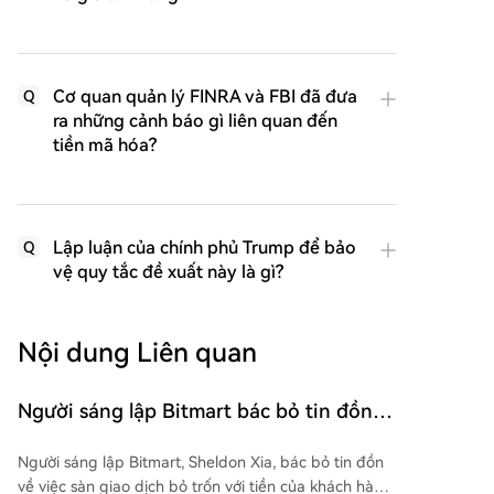
Cơ quan quản lý FINRA và FBI đã đưa
Q
ra những cảnh báo gì liên quan đến
tiền mã hóa?
Lập luận của chính phủ Trump để bảo
Q
vệ quy tắc đề xuất này là gì?
Nội dung Liên quan
Người sáng lập Bitmart bác bỏ tin đồn
sử dụng tiền không đúng mục đích và
Người sáng lập Bitmart, Sheldon Xia, bác bỏ tin đồn
hứa hẹn việc kết thúc hoạt động công
về việc sàn giao dịch bỏ trốn với tiền của khách hàng.