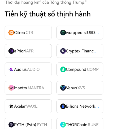
'Thời đại hoàng kim' của Tổng thống Trump."
Tiền kỹ thuật số thịnh hành
Citrea
CTR
wrapped stUSDT
WSTUSDT
aPriori
APR
Cryptex Finance
CTX
Audius
AUDIO
Compound
COMP
Mantra
MANTRA
Venus
XVS
Axelar
WAXL
Billions Network
BILL
PYTH (Pyth)
PYTH
THORChain
RUNE