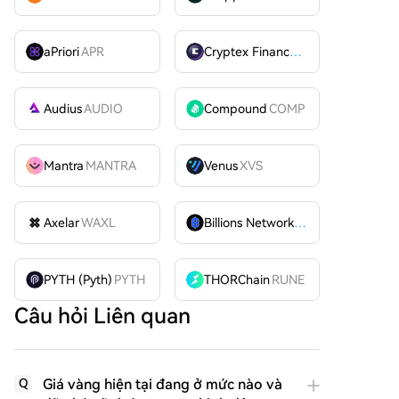
aPriori
APR
Cryptex Finance
CTX
Audius
AUDIO
Compound
COMP
Mantra
MANTRA
Venus
XVS
Axelar
WAXL
Billions Network
BILL
PYTH (Pyth)
PYTH
THORChain
RUNE
Câu hỏi Liên quan
Giá vàng hiện tại đang ở mức nào và
Q