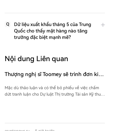
Dữ liệu xuất khẩu tháng 5 của Trung
Q
Quốc cho thấy mặt hàng nào tăng
trưởng đặc biệt mạnh mẽ?
Nội dung Liên quan
Thượng nghị sĩ Toomey sẽ trình đơn kiến
nghị về việc tổ chức bỏ phiếu thông qua
Mặc dù thảo luận và có thể bỏ phiếu về việc chấm
dự luật CLARITY Act vào tháng Chín
dứt tranh luận cho Dự luật Thị trường Tài sản Kỹ thuật
số (Đạo luật CLARITY) bị hoãn do kỳ nghỉ của
Thượng viện, lãnh đạo đa số Cộng hòa John Thune
dự định đệ trình một kiến nghị để thúc đẩy cuộc bỏ
phiếu này trước kỳ nghỉ tháng Tám, nhằm chuẩn bị
cho một cuộc bỏ phiếu vào tháng Chín. Động thái
cryptonews.ru
5 giờ trước