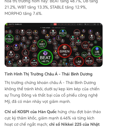
hóa thị trường hôm nay: BEAT tăng 48.7%, UB tăng
21.2%, WBT tăng 13.3%, STABLE tăng 12.9%,
MORPHO tăng 7.6%.
Tình Hình Thị Trường Châu Á - Thái Bình Dương
Thị trường chứng khoán châu Á - Thái Bình Dương
không thể tránh khỏi, dưới sự kẹp kìm kép của chiến
sự Trung Đông và thất bại của cổ phiếu công nghệ
Mỹ, đã có màn nhảy vọt giảm mạnh.
Chỉ số KOSPI của Hàn Quốc
hứng chịu đợt bán tháo
cực kỳ thảm khốc, giảm mạnh 6.46% và từng kích
hoạt cơ chế ngắt mạch;
chỉ số Nikkei 225 của Nhật