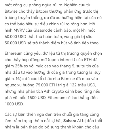
một công cụ phòng ngừa rủi ro. Nghiên cứu từ
Bitwise cho thấy Bitcoin thường phản ứng trước thị
trường truyền thống, do đó xu hướng hiện tại của nó
có thể báo hiệu sự điều chỉnh rủi ro rộng hơn. Mô
hình MVRV của Glassnode cảnh báo, một khi mốc
60.000 USD thất thủ hoàn toàn, vùng giá trị sâu
50.000 USD sẽ trở thành điểm hút vô tình tiếp theo.
Ethereum cũng yếu, dữ liệu từ thị trường quyền chọn
cho thấy hợp đồng mở (open interest) của ETH đã
giảm 25% so với mức cao vào tháng 5, sự tự tin của
nhà đầu tư vào hướng đi của giá trong tương lai suy
giảm. Mặc dù các tổ chức như Bitmine đã mua vào
ngược xu hướng 75.000 ETH trị giá 122 triệu USD,
nhưng nhà phân tích Ash Crypto cảnh báo rằng nếu
phá vỡ mốc 1500 USD, Ethereum sẽ lao thẳng đến
1000 USD.
Các sự kiện thiên nga đen trên chuỗi gia tăng càng
làm trầm trọng thêm nỗi sợ hãi,
Sahara
AI bị đồn thổi
nhầm là bán tháo do bổ sung thanh khoản cho cầu