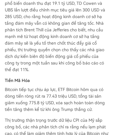
phổ biến doanh thu đạt 19.1 tỷ USD, TD Cowen và
UBS lần lượt điều chỉnh mục tiêu giá lên 300 USD và
285 USD, cho rằng hoạt động kinh doanh cơ sở hạ
tầng đám mây vẫn có không gian để tăng tốc. Nhà
phân tích Brent Thill của Jefferies cho biết, nhu cầu
mạnh mẽ từ hoạt động kinh doanh cơ sở hạ tầng
đám mây sẽ là yếu tố then chốt thúc đẩy giá cổ
phiếu, thị trường quyền chọn cho thấy các nhà giao
dịch dự kiến biên độ biến động giá cổ phiếu của
công ty trong một tuần sau khi công bố báo cáo có
thể đạt 11%.
Tiền Mã Hóa
Bitcoin tiếp tục chịu áp lực, ETF Bitcoin hôm qua có
dòng tiền ròng rút ra 77.43 triệu USD, tổng tài sản
giảm xuống 775.8 tỷ USD, xóa sạch hoàn toàn dòng
tiền tăng thêm kể từ khi ông Trump thắng cử.
Thị trường thận trọng trước dữ liệu CPI của Mỹ sắp
công bố, các nhà phân tích chỉ ra rằng nếu lạm phát
cao, có thể làm giảm thêm tính hợp lý của Bitcoin như