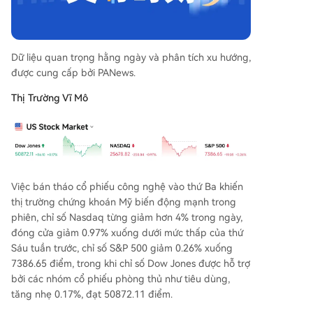
àn Quốc** và **Nhật Bản** dẫn đầu đà bán thá
o. Tuy nhiên, thị trường **Trung Quốc** thể hiện
khả biệt nhờ dữ liệu xuất khẩu mạnh mẽ và kỳ v
ọng từ World Cup sắp tới.
Dữ liệu quan trọng hằng ngày và phân tích xu hướng,
được cung cấp bởi PANews.
Thị Trường Vĩ Mô
Việc bán tháo cổ phiếu công nghệ vào thứ Ba khiến
thị trường chứng khoán Mỹ biến động mạnh trong
phiên, chỉ số Nasdaq từng giảm hơn 4% trong ngày,
đóng cửa giảm 0.97% xuống dưới mức thấp của thứ
Sáu tuần trước, chỉ số S&P 500 giảm 0.26% xuống
7386.65 điểm, trong khi chỉ số Dow Jones được hỗ trợ
bởi các nhóm cổ phiếu phòng thủ như tiêu dùng,
tăng nhẹ 0.17%, đạt 50872.11 điểm.