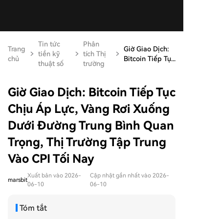
Tin tức
Phân
Trang
Giờ Giao Dịch:
tiền kỹ
tích Thị
chủ
Bitcoin Tiếp Tụ...
thuật số
trường
Giờ Giao Dịch: Bitcoin Tiếp Tục
Chịu Áp Lực, Vàng Rơi Xuống
Dưới Đường Trung Bình Quan
Trọng, Thị Trường Tập Trung
Vào CPI Tối Nay
Xuất bản vào 2026-
Cập nhật gần nhất vào 2026-
marsbit
06-10
06-10
Tóm tắt