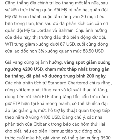
Căng thẳng địa chính trị leo thang một lần nữa, sau
sự kiện trực thăng quân đội Mỹ bị bắn hạ, quân đội
Mỹ đã hoàn thành cuộc tấn công vào 20 mục tiêu
bên trong Iran, Iran sau đó đã phản kích các căn cứ
quân đội Mỹ tại Jordan và Bahrain. Chịu ảnh hưởng
của điều này, thị trường dầu thô biến động dữ dội,
WTI từng giảm xuống dưới 87 USD, cuối cùng đóng
cửa lao dốc hơn 3% xuống quanh mức 88.50 USD.
Giá vàng cũng bị ảnh hưởng,
vàng spot giảm xuống
ngưỡng 4200 USD, chạm mức thấp nhất trong gần
ba tháng, đã phá vỡ đường trung bình 200 ngày.
Các nhà phân tích từ Standard Chartered chỉ ra rằng,
cùng với lạm phát tăng cao và lợi suất thực tế tăng,
dòng tiền rút khỏi ETF đang tăng tốc, cấu trúc nắm
giữ ETP hiện tại khá mong manh, có thể khuếch đại
áp lực giảm giá, mức hỗ trợ kỹ thuật quan trọng tiếp
theo nằm ở vùng 4100 USD. Đáng chú ý, các nhà
phân tích của Citibank trong báo cáo hôm thứ Hai
cho biết, nếu eo biển Hormuz tiếp tục đóng cửa
trước cuối mùa hè, giá vàng có thể giảm xuống 3500