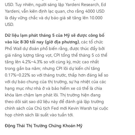
USD. Tuy nhiên, người sáng lập Yardeni Research, Ed
Yardeni, vẫn kiên định lạc quan, cho rằng 4000 USD
là đáy vững chắc và dự báo giá sẽ tăng lên 10.000
USD.
Dữ liệu lạm phát tháng 5 của Mỹ sẽ được công bố
vào lúc 8:30 tối nay (giờ địa phương)
, các tổ chức
Phố Wall dự đoán phổ biến rằng, được thúc đẩy bởi
giá năng lượng tăng vọt, CPI tổng thể tháng 5 có thể
tăng lên 4.2%~4.3% so với cùng kỳ, mức cao nhất
trong gần ba năm; nhưng CPI lõi dự kiến chỉ tăng
0.17%~0.22% so với tháng trước, thấp hơn đáng kể so
với dự báo chung của thị trường, sự hạ nhiệt của các
hạng mục như nhà ở và bảo hiểm xe có thể là chìa
khóa làm chậm lạm phát lõi. Thị trường hiện đang
theo dõi sát sao dữ liệu này để đánh giá lập trường
chính sách của Chủ tịch Fed mới Kevin Warsh tại cuộc
họp chính sách lãi suất vào tuần tới.
Động Thái Thị Trường Chứng Khoán Mỹ