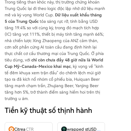
Trong tiếng than khóc này, thị trường chứng khoán
Trung Quốc lại đi theo logic độc lập nhờ dữ liệu mạnh
mẽ và kỳ vọng World Cup.
Dữ liệu xuất khẩu tháng
5 của Trung Quốc
tỏa sáng rực rỡ, tính bằng USD
tăng 19.4% so với cùng kỳ, trong đó mạch tích hợp
(IC) tăng vọt 111%, thiết bị máy tính tăng mạnh 66%;
nhà chiến lược Xing Zhaopeng của ANZ cảm thán,
cơn sốt phần cứng AI toàn cầu đang định hình lại
thực chất cơ cấu thương mại của Trung Quốc. Ở phía
tiêu dùng, với
chỉ còn chưa đầy 48 giờ nữa là World
Cup Mỹ-Canada-Mexico khai mạc
, kỳ vọng về "kinh
tế đêm khuya xem trận đấu" do chênh lệch múi giờ
tạo ra đã kích nổ nhóm cổ phiếu bia, Huiquan Beer
tăng mạnh chạm trần, Zhujiang Beer, Yanjing Beer
tăng hơn 5%, trở thành điểm sáng hiếm hoi trên thị
trường u ám.
Tiền kỹ thuật số thịnh hành
Citrea
CTR
wrapped stUSDT
WSTUSDT