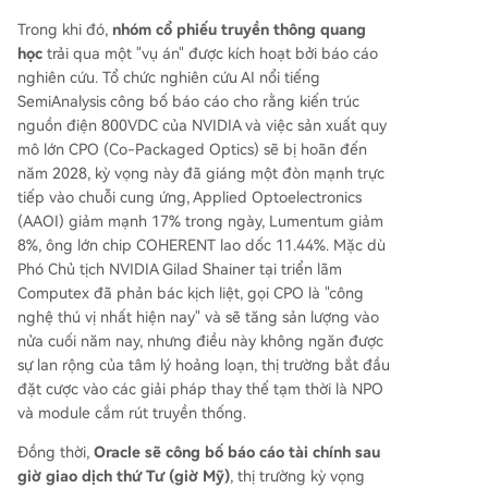
Trong khi đó,
nhóm cổ phiếu truyền thông quang
học
trải qua một "vụ án" được kích hoạt bởi báo cáo
nghiên cứu. Tổ chức nghiên cứu AI nổi tiếng
SemiAnalysis công bố báo cáo cho rằng kiến trúc
nguồn điện 800VDC của NVIDIA và việc sản xuất quy
mô lớn CPO (Co-Packaged Optics) sẽ bị hoãn đến
năm 2028, kỳ vọng này đã giáng một đòn mạnh trực
tiếp vào chuỗi cung ứng, Applied Optoelectronics
(AAOI) giảm mạnh 17% trong ngày, Lumentum giảm
8%, ông lớn chip COHERENT lao dốc 11.44%. Mặc dù
Phó Chủ tịch NVIDIA Gilad Shainer tại triển lãm
Computex đã phản bác kịch liệt, gọi CPO là "công
nghệ thú vị nhất hiện nay" và sẽ tăng sản lượng vào
nửa cuối năm nay, nhưng điều này không ngăn được
sự lan rộng của tâm lý hoảng loạn, thị trường bắt đầu
đặt cược vào các giải pháp thay thế tạm thời là NPO
và module cắm rút truyền thống.
Đồng thời,
Oracle sẽ công bố báo cáo tài chính sau
giờ giao dịch thứ Tư (giờ Mỹ)
, thị trường kỳ vọng