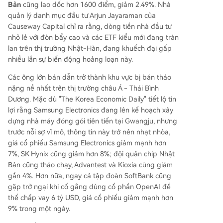
Bản
cũng lao dốc hơn 1600 điểm, giảm 2.49%. Nhà
quản lý danh mục đầu tư Arjun Jayaraman của
Causeway Capital chỉ ra rằng, dòng tiền nhà đầu tư
nhỏ lẻ với đòn bẩy cao và các ETF kiểu mới đang tràn
lan trên thị trường Nhật-Hàn, đang khuếch đại gấp
nhiều lần sự biến động hoảng loạn này.
Các ông lớn bán dẫn trở thành khu vực bị bán tháo
nặng nề nhất trên thị trường châu Á - Thái Bình
Dương. Mặc dù "The Korea Economic Daily" tiết lộ tin
lợi rằng Samsung Electronics đang lên kế hoạch xây
dựng nhà máy đóng gói tiên tiến tại Gwangju, nhưng
trước nỗi sợ vĩ mô, thông tin này trở nên nhạt nhòa,
giá cổ phiếu Samsung Electronics giảm mạnh hơn
7%, SK Hynix cũng giảm hơn 8%; đội quân chip Nhật
Bản cũng tháo chạy, Advantest và Kioxia cùng giảm
gần 4%. Hơn nữa, ngay cả tập đoàn SoftBank cũng
gặp trở ngại khi cố gắng dùng cổ phần OpenAI để
thế chấp vay 6 tỷ USD, giá cổ phiếu giảm mạnh hơn
9% trong một ngày.