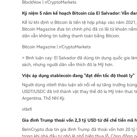
BlockNow | r/CryptoMarkets
Kỷ niệm 5 năm kế hoạch Bitcoin của El Salvador: Vẫn đa
Kể từ khi định vị Bitcoin là tiền tệ hợp pháp vào năm 2021
Bitcoin Magazine đưa tin chính phủ đã có lãi từ khoản nắ
dân vẫn không tin tưởng thanh toán bằng Bitcoin.
Bitcoin Magazine | r/CryptoMarkets
> Bình luận cay: El Salvador đã dùng tín dụng quốc gia làm
sách, nhưng người dân vẫn thích đô la Mỹ hơn.
Việc áp dụng stablecoin đang "đạt đến tốc độ thoát ly"
Người dùng r/defi thảo luận sôi nổi về sự tăng trưởng bùng 
USDT/USDC đã trở thành vật thay thế đô la Mỹ trên thực t
Argentina, Thổ Nhĩ Kỳ.
r/defi
Gia đình Trump thoái vốn 2,3 tỷ USD từ đế chế tiền mã h
BeInCrypto đưa tin gia đình Trump đã thoái vốn hơn 20 tỷ
trong khi nhà đầu tư nhỏ lẻ phổ biến thua lỗ. Cộng đồng ng