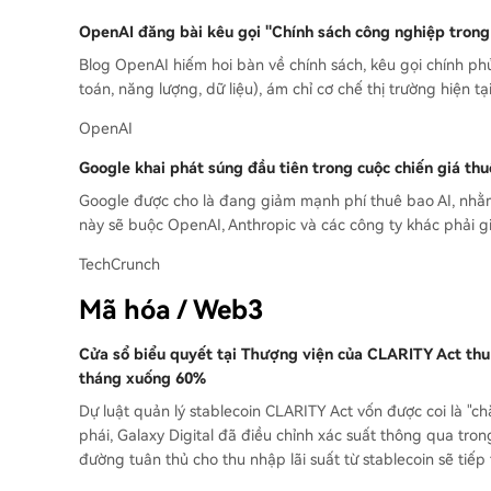
OpenAI đăng bài kêu gọi "Chính sách công nghiệp trong t
Blog OpenAI hiếm hoi bàn về chính sách, kêu gọi chính ph
toán, năng lượng, dữ liệu), ám chỉ cơ chế thị trường hiện t
OpenAI
Google khai phát súng đầu tiên trong cuộc chiến giá thu
Google được cho là đang giảm mạnh phí thuê bao AI, nhằm 
này sẽ buộc OpenAI, Anthropic và các công ty khác phải gi
TechCrunch
Mã hóa / Web3
Cửa sổ biểu quyết tại Thượng viện của CLARITY Act thu 
tháng xuống 60%
Dự luật quản lý stablecoin CLARITY Act vốn được coi là "c
phái, Galaxy Digital đã điều chỉnh xác suất thông qua tr
đường tuân thủ cho thu nhập lãi suất từ stablecoin sẽ tiếp t