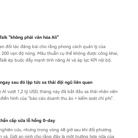
Talk "không phải văn hóa Ali"
 ban đối tác đăng bài cho rằng phong cách quản lý của
 hơn 200 vạn độ nóng. Mâu thuẫn cụ thể không được công khai,
alk ép buộc đẩy mạnh tính năng AI và áp lực KPI nội bộ.
ngay sau đó lập tức sa thải đội ngũ liên quan
AI vượt 1,2 tỷ USD, tháng này đã bắt đầu sa thải nhân viên
 điển hình của "báo cáo doanh thu ảo + kiểm soát chi phí".
khẩn cấp sửa lỗ hổng 0-day
à nghiên cứu, nhưng trong vòng 48 giờ sau khi đối phương
n vá. Giới an ninh cho rằng đây là một trường hợp nữa của