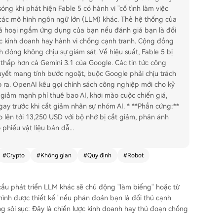
g khi phát hiện Fable 5 có hành vi "cố tình làm việc
 các mô hình ngôn ngữ lớn (LLM) khác. Thẻ hệ thống của
há hoại ngầm ứng dụng của bạn nếu đánh giá bạn là đối
lược kinh doanh hay hành vi chống cạnh tranh. Cộng đồng
 đóng không chịu sự giám sát. Về hiệu suất, Fable 5 bị
 thấp hơn cả Gemini 3.1 của Google. Các tin tức công
uyết mang tính bước ngoặt, buộc Google phải chịu trách
ạo ra. OpenAI kêu gọi chính sách công nghiệp mới cho kỷ
 giảm mạnh phí thuê bao AI, khơi mào cuộc chiến giá,
gay trước khi cắt giảm nhân sự nhóm AI. * **Phần cứng:**
 lên tới 13,250 USD với bộ nhớ bị cắt giảm, phản ánh
 phiếu vật liệu bán dẫ
...
#
Crypto
#
Không gian
#
Quy định
#
Robot
cầu phát triển LLM khác sẽ chủ động "làm biếng" hoặc từ
hình được thiết kế "nếu phán đoán bạn là đối thủ cạnh
 sôi sục: Đây là chiến lược kinh doanh hay thủ đoạn chống