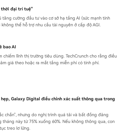
hời đại trí tuệ"
ủ tăng cường đầu tư vào cơ sở hạ tầng AI (sức mạnh tính
ại không thể hỗ trợ nhu cầu tài nguyên ở cấp độ AGI.
ê bao AI
chiếm lĩnh thị trường tiêu dùng. TechCrunch cho rằng điều
ảm giá theo hoặc ra mắt tầng miễn phí có tính phí.
hẹp, Galaxy Digital điều chỉnh xác suất thông qua trong
hắc chắn", nhưng do nghị trình quá tải và bất đồng đảng
ong tháng này từ 75% xuống 60%. Nếu không thông qua, con
ục treo lơ lửng.