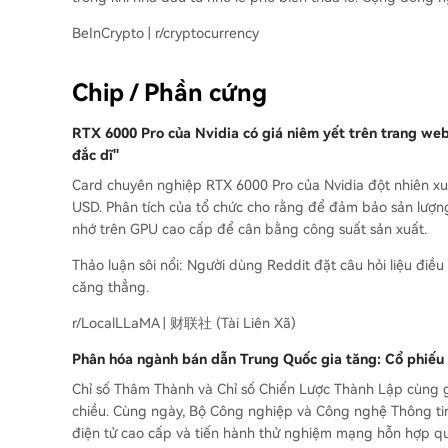
BeInCrypto | r/cryptocurrency
Chip / Phần cứng
RTX 6000 Pro của Nvidia có giá niêm yết trên trang web
đắc dĩ"
Card chuyên nghiệp RTX 6000 Pro của Nvidia đột nhiên xuấ
USD. Phân tích của tổ chức cho rằng để đảm bảo sản lượng
nhớ trên GPU cao cấp để cân bằng công suất sản xuất.
Thảo luận sôi nổi: Người dùng Reddit đặt câu hỏi liệu điề
căng thẳng.
r/LocalLLaMA | 财联社 (Tài Liên Xã)
Phân hóa ngành bán dẫn Trung Quốc gia tăng: Cổ phiếu vật
Chỉ số Thâm Thành và Chỉ số Chiến Lược Thành Lập cùng 
chiều. Cùng ngày, Bộ Công nghiệp và Công nghệ Thông tin
điện tử cao cấp và tiến hành thử nghiệm mạng hỗn hợp q