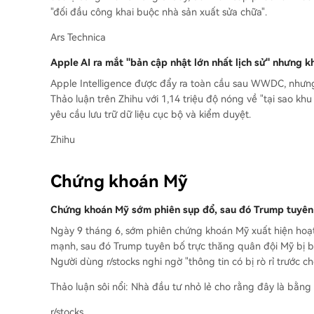
"đối đầu công khai buộc nhà sản xuất sửa chữa".
Ars Technica
Apple AI ra mắt "bản cập nhật lớn nhất lịch sử" nhưng 
Apple Intelligence được đẩy ra toàn cầu sau WWDC, nhưng 
Thảo luận trên Zhihu với 1,14 triệu độ nóng về "tại sao k
yêu cầu lưu trữ dữ liệu cục bộ và kiểm duyệt.
Zhihu
Chứng khoán Mỹ
Chứng khoán Mỹ sớm phiên sụp đổ, sau đó Trump tuyên b
Ngày 9 tháng 6, sớm phiên chứng khoán Mỹ xuất hiện hoạ
mạnh, sau đó Trump tuyên bố trực thăng quân đội Mỹ bị bắ
Người dùng r/stocks nghi ngờ "thông tin có bị rò rỉ trước c
Thảo luận sôi nổi: Nhà đầu tư nhỏ lẻ cho rằng đây là bằng 
r/stocks