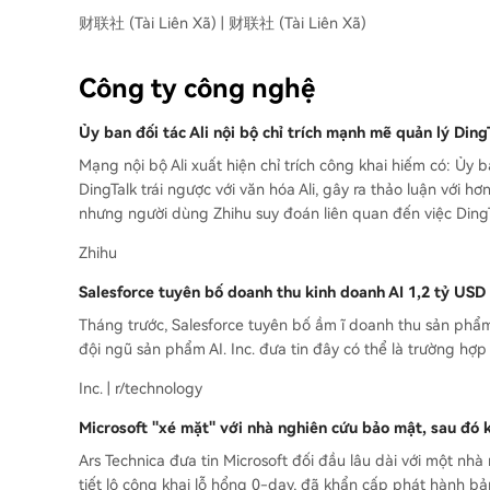
财联社 (Tài Liên Xã) | 财联社 (Tài Liên Xã)
Công ty công nghệ
Ủy ban đối tác Ali nội bộ chỉ trích mạnh mẽ quản lý Ding
Mạng nội bộ Ali xuất hiện chỉ trích công khai hiếm có: Ủy
DingTalk trái ngược với văn hóa Ali, gây ra thảo luận với
nhưng người dùng Zhihu suy đoán liên quan đến việc DingT
Zhihu
Salesforce tuyên bố doanh thu kinh doanh AI 1,2 tỷ USD 
Tháng trước, Salesforce tuyên bố ầm ĩ doanh thu sản phẩm 
đội ngũ sản phẩm AI. Inc. đưa tin đây có thể là trường hợp
Inc. | r/technology
Microsoft "xé mặt" với nhà nghiên cứu bảo mật, sau đó 
Ars Technica đưa tin Microsoft đối đầu lâu dài với một nh
tiết lộ công khai lỗ hổng 0-day, đã khẩn cấp phát hành bả