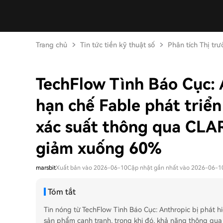
Trang chủ
Tin tức tiền kỹ thuật số
Phân tích Thị tr
TechFlow Tình Báo Cục: A
hạn chế Fable phát triể
xác suất thông qua CLA
giảm xuống 60%
marsbit
Xuất bản vào 2026-06-10
Cập nhật gần nhất vào 2026-06-1
Tóm tắt
Tin nóng từ TechFlow Tình Báo Cục: Anthropic bị phát hiệ
sản phẩm cạnh tranh, trong khi đó, khả năng thông qua