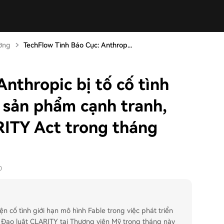
ường
TechFlow Tình Báo Cục: Anthrop...
nthropic bị tố cố tình
n sản phẩm cạnh tranh,
RITY Act trong tháng
0
n cố tình giới hạn mô hình Fable trong việc phát triển
 Đạo luật CLARITY tại Thượng viện Mỹ trong tháng này