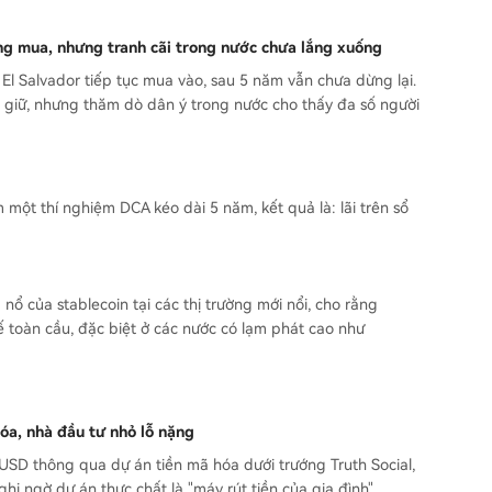
ng mua, nhưng tranh cãi trong nước chưa lắng xuống
, El Salvador tiếp tục mua vào, sau 5 năm vẫn chưa dừng lại.
m giữ, nhưng thăm dò dân ý trong nước cho thấy đa số người
 một thí nghiệm DCA kéo dài 5 năm, kết quả là: lãi trên sổ
nổ của stablecoin tại các thị trường mới nổi, cho rằng
ế toàn cầu, đặc biệt ở các nước có lạm phát cao như
óa, nhà đầu tư nhỏ lỗ nặng
 USD thông qua dự án tiền mã hóa dưới trướng Truth Social,
hi ngờ dự án thực chất là "máy rút tiền của gia đình".