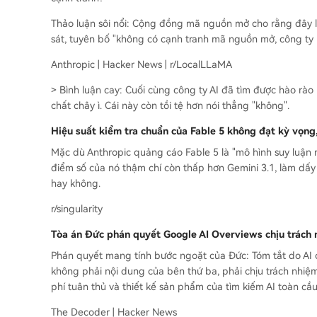
Thảo luận sôi nổi: Cộng đồng mã nguồn mở cho rằng đây l
sát, tuyên bố "không có cạnh tranh mã nguồn mở, công ty
Anthropic | Hacker News | r/LocalLLaMA
> Bình luận cay: Cuối cùng công ty AI đã tìm được hào rào 
chất chây ì. Cái này còn tồi tệ hơn nói thẳng "không".
Hiệu suất kiểm tra chuẩn của Fable 5 không đạt kỳ vọng
Mặc dù Anthropic quảng cáo Fable 5 là "mô hình suy luận
điểm số của nó thậm chí còn thấp hơn Gemini 3.1, làm dấy 
hay không.
r/singularity
Tòa án Đức phán quyết Google AI Overviews chịu trách n
Phán quyết mang tính bước ngoặt của Đức: Tóm tắt do AI củ
không phải nội dung của bên thứ ba, phải chịu trách nhiệm 
phí tuân thủ và thiết kế sản phẩm của tìm kiếm AI toàn cầu
The Decoder | Hacker News