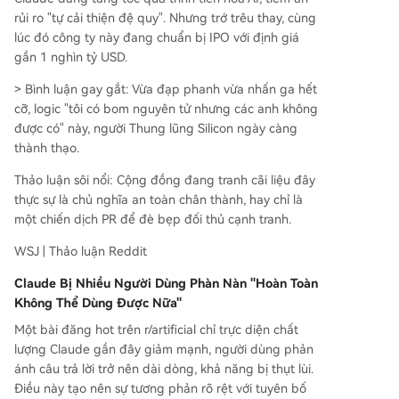
rủi ro "tự cải thiện đệ quy". Nhưng trớ trêu thay, cùng
lúc đó công ty này đang chuẩn bị IPO với định giá
gần 1 nghìn tỷ USD.
> Bình luận gay gắt: Vừa đạp phanh vừa nhấn ga hết
cỡ, logic "tôi có bom nguyên tử nhưng các anh không
được có" này, người Thung lũng Silicon ngày càng
thành thạo.
Thảo luận sôi nổi: Cộng đồng đang tranh cãi liệu đây
thực sự là chủ nghĩa an toàn chân thành, hay chỉ là
một chiến dịch PR để đè bẹp đối thủ cạnh tranh.
WSJ | Thảo luận Reddit
Claude Bị Nhiều Người Dùng Phàn Nàn "Hoàn Toàn
Không Thể Dùng Được Nữa"
Một bài đăng hot trên r/artificial chỉ trực diện chất
lượng Claude gần đây giảm mạnh, người dùng phản
ánh câu trả lời trở nên dài dòng, khả năng bị thụt lùi.
Điều này tạo nên sự tương phản rõ rệt với tuyên bố