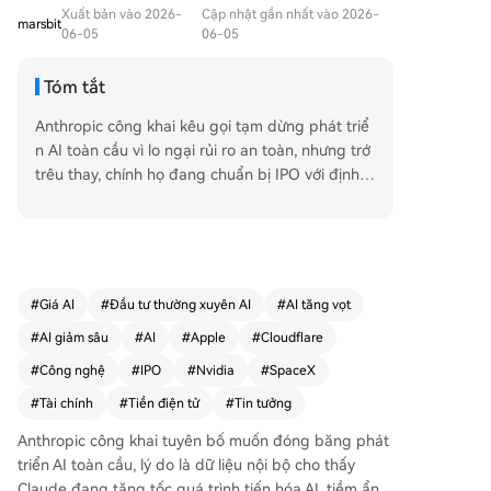
Xuất bản vào 2026-
Cập nhật gần nhất vào 2026-
marsbit
06-05
06-05
Tóm tắt
Anthropic công khai kêu gọi tạm dừng phát triể
n AI toàn cầu vì lo ngại rủi ro an toàn, nhưng trớ
trêu thay, chính họ đang chuẩn bị IPO với định g
iá gần 1 nghìn tỷ USD. Cùng lúc, người dùng ph
àn nàn chất lượng Claude suy giảm. Trong lĩnh v
ực tiền mã hóa, Bitcoin lao dốc xuống 61.000 US
D, gây thanh lý 1,16 tỷ USD. Về phía doanh nghi
ệp, SpaceX nhận được sự quan tâm nồng nhiệt t
#
Giá AI
#
Đầu tư thường xuyên AI
#
AI tăng vọt
rong roadshow IPO, nhưng S&P 500 từ chối sửa
#
AI giảm sâu
#
AI
#
Apple
#
Cloudflare
quy định để sớm đưa cổ phiếu này vào chỉ số. M
ột số tin tức đáng chú ý khác: Nvidia chứng nhậ
#
Công nghệ
#
IPO
#
Nvidia
#
SpaceX
n HBM4 từ Samsung, SK Hynix và Micron; Cloud
#
Tài chính
#
Tiền điện tử
#
Tin tưởng
flare thông báo lưu lượng truy cập từ bot AI đã
vượt con người; và ứng dụng AI Đậu của ByteDa
Anthropic công khai tuyên bố muốn đóng băng phát
nce mất 6,1 triệu người dùng hoạt động hàng th
triển AI toàn cầu, lý do là dữ liệu nội bộ cho thấy
áng sau khi chuyển sang mô hình thuê bao.
Claude đang tăng tốc quá trình tiến hóa AI, tiềm ẩn