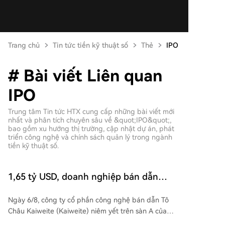
Trang chủ
Tin tức tiền kỹ thuật số
Thẻ
IPO
# Bài viết Liên quan
IPO
Trung tâm Tin tức HTX cung cấp những bài viết mới
nhất và phân tích chuyên sâu về &quot;IPO&quot;,
bao gồm xu hướng thị trường, cập nhật dự án, phát
triển công nghệ và chính sách quản lý trong ngành
tiền kỹ thuật số.
1,65 tỷ USD, doanh nghiệp bán dẫn
công suất Tứ Xuyên bán mình
Ngày 6/8, công ty cổ phần công nghệ bán dẫn Tô
Châu Kaiweite (Kaiweite) niêm yết trên sàn A của
Giang Tô thông báo kế hoạch mua lại 100% cổ phần