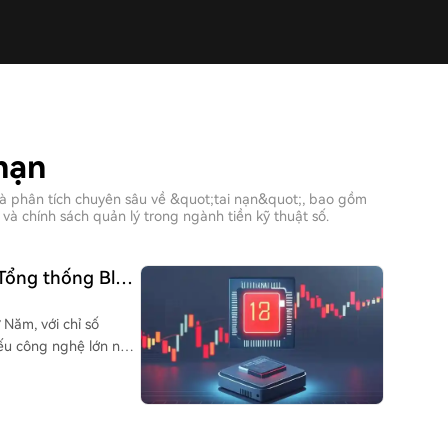
 nạn
và phân tích chuyên sâu về &quot;tai nạn&quot;, bao gồm
và chính sách quản lý trong ngành tiền kỹ thuật số.
 Tổng thống Blue
Năm, với chỉ số
ếu công nghệ lớn như
n lượt giảm hơn 8% và
áo kinh doanh quý tới
 Western Digital,
 châu Á đồng loạt giảm