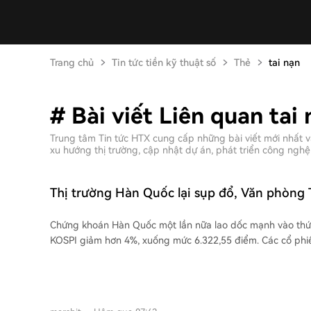
Trang chủ
Tin tức tiền kỹ thuật số
Thẻ
tai nạn
# Bài viết Liên quan tai
Trung tâm Tin tức HTX cung cấp những bài viết mới nhất 
xu hướng thị trường, cập nhật dự án, phát triển công nghệ 
Thị trường Hàn Quốc lại sụp đổ, Văn phòng
House lên tiếng phản hồi mới nhất
Chứng khoán Hàn Quốc một lần nữa lao dốc mạnh vào thứ 
KOSPI giảm hơn 4%, xuống mức 6.322,55 điểm. Các cổ phi
SK Hynix và Samsung Electronics chịu áp lực bán mạnh, lầ
5%. Làn sóng bán tháo này được cho là bắt nguồn từ dự b
kém khả quan của các gã khổng lồ lưu trữ Mỹ là SanDisk và
khiến cổ phiếu ngành này trên thị trường Mỹ và sau đó là