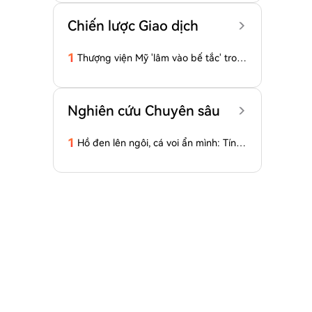
Chiến lược Giao dịch
1
Thượng viện Mỹ 'lâm vào bế tắc' tron
g vấn đề thông qua Đạo luật CLARIT
Y
Nghiên cứu Chuyên sâu
1
Hồ đen lên ngôi, cá voi ẩn mình: Tín hi
ệu thị trường công khai còn bao nhiêu
phần đáng tin?