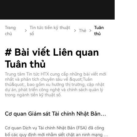
Trang
Tin tức tiền kỹ thuật
Tuân
Thẻ
chủ
số
thủ
# Bài viết Liên quan
Tuân thủ
Trung tâm Tin tức HTX cung cấp những bài viết mới
nhất và phân tích chuyên sâu về &quot;Tuân
thủ&quot;, bao gồm xu hướng thị trường, cập nhật
dự án, phát triển công nghệ và chính sách quản lý
trong ngành tiền kỹ thuật số.
Cơ quan Giám sát Tài chính Nhật Bản
siết chặt quy định đối với các sàn giao
Cơ quan Dịch vụ Tài chính Nhật Bản (FSA) đã công
dịch tiền mã hóa liên quan đến gian lận
bố các quy định mới nhằm siết chặt an ninh mạng và