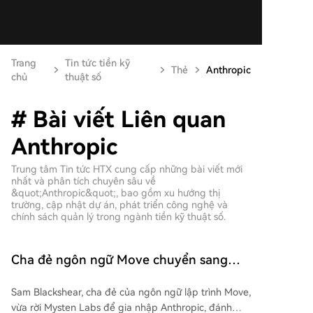
Trang
Tin tức tiền kỹ
Thẻ
Anthropic
chủ
thuật số
# Bài viết Liên quan
Anthropic
Trung tâm Tin tức HTX cung cấp những bài viết mới
nhất và phân tích chuyên sâu về
&quot;Anthropic&quot;, bao gồm xu hướng thị
trường, cập nhật dự án, phát triển công nghệ và
chính sách quản lý trong ngành tiền kỹ thuật số.
Cha đẻ ngôn ngữ Move chuyển sang
Anthropic, ngành công nghiệp tiền mã
Sam Blackshear, cha đẻ của ngôn ngữ lập trình Move,
hóa đang mất dần những người gác
vừa rời Mysten Labs để gia nhập Anthropic, đánh