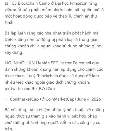
tại IC3 Blockchain Camp ở Đại học Princeton rằng
Peirce và kế hoạch chiến lược của SEC (nơi coi c
việc xuất bản phần mềm blockchain mã nguồn mở là
ông nghệ blockchain là ưu tiên dài hạn), cho thấ
một hoạt động được bảo vệ theo Tu chính án thứ
y cơ quan này đang nỗ lực điều chỉnh các ranh g
Nhất.
iới quy định trong không gian tài chính phi tập tr
ung.
Bà lập luận rằng các nhà phát triển phát hành mã
DeFi không nên tự động bị phân loại là trung gian
chứng khoán chỉ vì người khác sử dụng những gì họ
xây dựng.
MỚI NHẤT: 🇺🇸 Ủy viên SEC Hester Peirce nói quy
định chứng khoán không nên áp dụng cho chính các
blockchain, lưu ý "blockchain được sử dụng để làm
nhiều việc khác ngoài giao dịch chứng khoán."
pic.twitter.com/hztB7r72ap
— CoinMarketCap (@CoinMarketCap) June 4, 2026
Bà nói rằng, trách nhiệm pháp lý nên thuộc về những
người thực sự tham gia vào hành vi bất hợp pháp —
chứ không phải những người viết ra các công cụ cơ
bản.