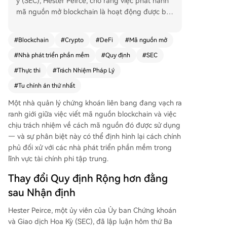
ỳ (SEC), Hester Peirce, cho rằng việc phát hành
mã nguồn mở blockchain là hoạt động được bả
o vệ theo Tu chính án thứ nhất của Hiến pháp. B
à lập luận rằng các nhà phát triển phần mềm D
#
Blockchain
#
Crypto
#
DeFi
#
Mã nguồn mở
eFi không nên tự động bị coi là trung gian chứn
#
Nhà phát triển phần mềm
#
Quy định
#
SEC
g khoán chỉ vì người khác sử dụng công cụ họ tạ
o ra, và trách nhiệm pháp lý nên thuộc về những
#
Thực thi
#
Trách Nhiệm Pháp Lý
người thực sự thực hiện hành vi bất hợp pháp. N
#
Tu chính án thứ nhất
hận xét của Peirce diễn ra trong bối cảnh SEC, d
ưới sự lãnh đạo của Chủ tịch Paul Atkins, đang x
Một nhà quản lý chứng khoán liên bang đang vạch ra
em xét lại cách áp dụng luật chứng khoán hiện
ranh giới giữa việc viết mã nguồn blockchain và việc
hành vào tài sản kỹ thuật số và hệ thống phi tập
chịu trách nhiệm về cách mã nguồn đó được sử dụng
trung. Bà chỉ ra rằng các quy định hiện tại của S
— và sự phân biệt này có thể định hình lại cách chính
EC được thiết kế xung quanh các tổ chức trung
phủ đối xử với các nhà phát triển phần mềm trong
gian truyền thống và có thể không phù hợp khi
lĩnh vực tài chính phi tập trung.
áp dụng cho các mạng blockchain phân tán. Gầ
Thay đổi Quy định Rộng hơn đằng
n đây, SEC cũng đã đưa ra hướng dẫn cho thấy
một số giao diện người dùng cung cấp quyền tr
sau Nhận định
uy cập vào giao thức phi tập trung có thể không
Hester Peirce, một ủy viên của Ủy ban Chứng khoán
bị coi là nhà môi giới theo định nghĩa pháp lý tru
và Giao dịch Hoa Kỳ (SEC), đã lập luận hôm thứ Ba
yền thống. Điều này, cùng với bài phát biểu của