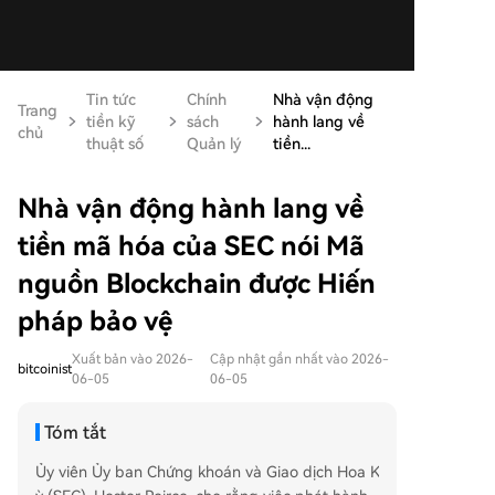
Tin tức
Chính
Nhà vận động
Trang
tiền kỹ
sách
hành lang về
chủ
thuật số
Quản lý
tiền...
Nhà vận động hành lang về
tiền mã hóa của SEC nói Mã
nguồn Blockchain được Hiến
pháp bảo vệ
Xuất bản vào 2026-
Cập nhật gần nhất vào 2026-
bitcoinist
06-05
06-05
Tóm tắt
Ủy viên Ủy ban Chứng khoán và Giao dịch Hoa K