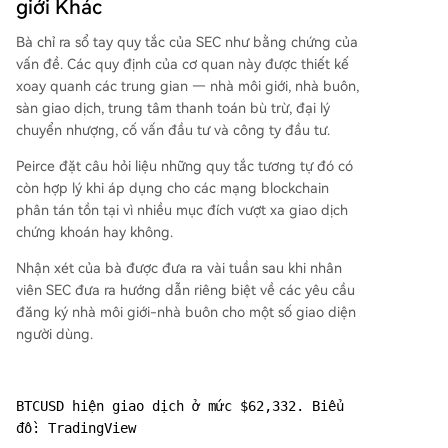
giới Khác
Bà chỉ ra sổ tay quy tắc của SEC như bằng chứng của
vấn đề. Các quy định của cơ quan này được thiết kế
xoay quanh các trung gian — nhà môi giới, nhà buôn,
sàn giao dịch, trung tâm thanh toán bù trừ, đại lý
chuyển nhượng, cố vấn đầu tư và công ty đầu tư.
Peirce đặt câu hỏi liệu những quy tắc tương tự đó có
còn hợp lý khi áp dụng cho các mạng blockchain
phân tán tồn tại vì nhiều mục đích vượt xa giao dịch
chứng khoán hay không.
Nhận xét của bà được đưa ra vài tuần sau khi nhân
viên SEC đưa ra hướng dẫn riêng biệt về các yêu cầu
đăng ký nhà môi giới-nhà buôn cho một số giao diện
người dùng.
BTCUSD hiện giao dịch ở mức $62,332. Biểu 
đồ: TradingView