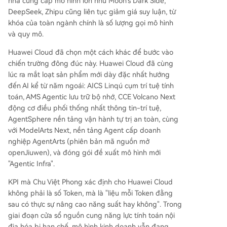
nhà cung cấp mô hình lớn như Moon's Dark Side,
DeepSeek, Zhipu cũng liên tục giảm giá suy luận, từ
khóa của toàn ngành chính là số lượng gọi mô hình
và quy mô.
Huawei Cloud đã chọn một cách khác để bước vào
chiến trường đông đúc này. Huawei Cloud đã cùng
lúc ra mắt loạt sản phẩm mới dày đặc nhất hướng
đến AI kể từ năm ngoái: AICS Linqú cụm trí tuệ tính
toán, AMS Agentic lưu trữ bộ nhớ, CCE Volcano Next
động cơ điều phối thống nhất thông tin-trí tuệ,
AgentSphere nền tảng vận hành tự trị an toàn, cùng
với ModelArts Next, nền tảng Agent cấp doanh
nghiệp AgentArts (phiên bản mã nguồn mở
openJiuwen), và đóng gói đề xuất mô hình mới
"Agentic Infra".
KPI mà Chu Việt Phong xác định cho Huawei Cloud
không phải là số Token, mà là "liệu mỗi Token đằng
sau có thực sự nâng cao năng suất hay không". Trong
giai đoạn cửa sổ nguồn cung năng lực tính toán nội
địa hóa bị hạn chế, mô hình kinh doanh vẫn đang