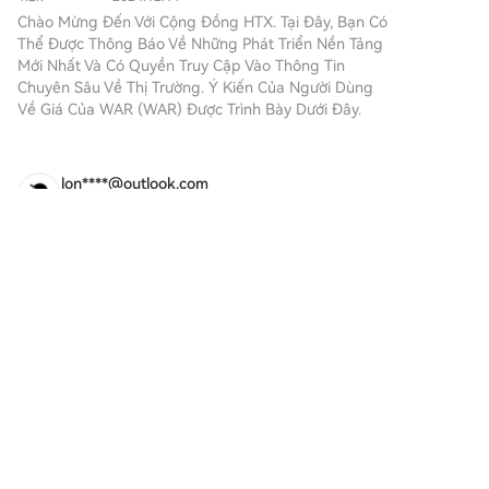
hướng dẫn từng bước của
Chào Mừng Đến Với Cộng Đồng HTX. Tại Đây, Bạn Có
BTC đã tăng lên 14.8%, báo hiệu khả năng biến động
chúng tôi để bắt đầu hành
Thể Được Thông Báo Về Những Phát Triển Nền Tảng
tăng cao. Dự báo: * Kịch bản tăng (73.000 USD): Nếu
trình tiền kỹ thuật số của
Mới Nhất Và Có Quyền Truy Cập Vào Thông Tin
BTC giữ được vùng hỗ trợ sau phá vỡ, được thúc đẩy
bạn.Bước 1: Tạo Tài khoản HTX
Chuyên Sâu Về Thị Trường. Ý Kiến ​​của Người Dùng
bởi tích lũy tổ chức và mua lại của MicroStrategy. *
của BạnSử dụng email hoặc số
Về Giá Của WAR (WAR) Được Trình Bày Dưới Đây.
Kịch bản giảm (kiểm tra 62.000 USD): Nếu BTC mất
điện thoại của bạn để đăng ký
hỗ trợ EMA 50 ngày, dẫn đến đợt bán mạnh do biến
tài khoản miễn phí trên HTX.
động gia tăng.
Trải nghiệm hành trình đăng ký
lon****@outlook.com
không rắc rối và mở khóa tất cả
2026-8-10
tính năng. Nhận Tài khoản của
The "Joker Card" from WEEX is back and just as
tôiBước 2: Truy cập Mua Crypto
int
và Chọn Phương thức Thanh
The "Joker Card" from WEEX is back and just as
toán của BạnThẻ Tín dụng/Ghi
interesting as before. It's the familiar gameplay of
nợ: Sử dụng Visa hoặc
pairing cards, accumulating points, and
Mastercard của bạn để mua
Bình luận
Thích
Chia sẻ
WAR (WAR) ngay lập tức.Số
competing for the prize pool, but this time it's
dư: Sử dụng tiền từ số dư tài
even more e
khoản HTX của bạn để giao
互联探索
dịch liền mạch.Bên thứ ba:
2026-8-10
Chúng tôi đã thêm những
Momentum Setup $GIGADEV is trying to
phương thức thanh toán phổ
stabilize around support, with buyers looking to
biến như Google Pay và Apple