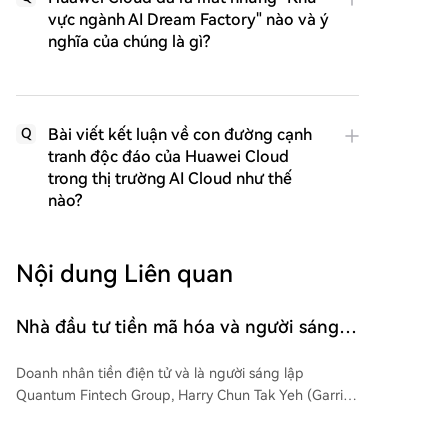
vực ngành AI Dream Factory" nào và ý
nghĩa của chúng là gì?
Bài viết kết luận về con đường cạnh
Q
tranh độc đáo của Huawei Cloud
trong thị trường AI Cloud như thế
nào?
Nội dung Liên quan
Nhà đầu tư tiền mã hóa và người sáng
lập Quantum Fintech Harry Ye được tìm
Doanh nhân tiền điện tử và là người sáng lập
thấy đã chết
Quantum Fintech Group, Harry Chun Tak Yeh (Garri
Ye), đã được tìm thấy đã chết tại Paraguay. Thi thể
của ông được phát hiện dưới chân khu phức hợp căn