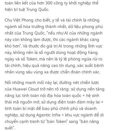
toàn liên kết của hơn 300 công ty khởi nghiệp thể
hiện trí tuệ Trung Quốc.
Chu Việt Phong cho biết, y tế và tài chính là những
ngành số hóa trưởng thành nhất, dữ liệu phong phú
nhất của Trung Quốc, "nếu như AI của những ngành
này còn không làm được, thì các ngành khác càng
khó hơn". Và thước đo giá trị AI trong những lĩnh vực
này, không nên là số người dùng hoạt động hàng
ngày và số Token, mà nên là tỷ lệ phòng ngừa rủi ro
tài chính, hiệu quả nâng cao tín dụng, xác suất bệnh
nhân vùng sâu vùng xa được chẩn đoán chính xác.
Nối những manh mối này lại, đường nét chiến lược
của Huawei Cloud trở nên rõ ràng: sử dụng nền tảng
năng lực tính toán nội địa hóa toàn quốc + hệ sinh
thái mã nguồn mở, sử dụng điện toán đám mây lai +
tính toán bí mật để bao phủ chính phủ và doanh
nghiệp, sử dụng Agentic Infra + khu vực ngành để di
chuyển cạnh tranh từ "bán Token" sang "bán năng
suất".