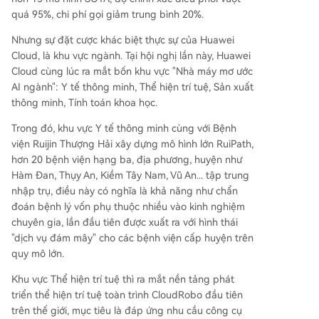
quá 95%, chi phí gọi giảm trung bình 20%.
Nhưng sự đặt cược khác biệt thực sự của Huawei
Cloud, là khu vực ngành. Tại hội nghị lần này, Huawei
Cloud cùng lúc ra mắt bốn khu vực "Nhà máy mơ ước
AI ngành": Y tế thông minh, Thể hiện trí tuệ, Sản xuất
thông minh, Tính toán khoa học.
Trong đó, khu vực Y tế thông minh cùng với Bệnh
viện Ruijin Thượng Hải xây dựng mô hình lớn RuiPath,
hơn 20 bệnh viện hạng ba, địa phương, huyện như
Hàm Đan, Thụy An, Kiềm Tây Nam, Vũ An... tập trung
nhập trụ, điều này có nghĩa là khả năng như chẩn
đoán bệnh lý vốn phụ thuộc nhiều vào kinh nghiệm
chuyên gia, lần đầu tiên được xuất ra với hình thái
"dịch vụ đám mây" cho các bệnh viện cấp huyện trên
quy mô lớn.
Khu vực Thể hiện trí tuệ thì ra mắt nền tảng phát
triển thể hiện trí tuệ toàn trình CloudRobo đầu tiên
trên thế giới, mục tiêu là đáp ứng nhu cầu công cụ