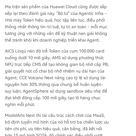
Ma trận sản phẩm của Huawei Cloud cũng được sắp
xếp lại theo đánh giá này. "Bộ tứ" của Agentic Infra -
nhà máy Token hiệu quả, học tập liên tục, điều phối
thống nhất thông tin-trí tuệ, tự trị an toàn - mỗi mục
tương ứng với những vấn đề kỹ thuật nan giải không
thể tránh khỏi khi doanh nghiệp triển khai Agent.
AICS Linqú nén độ trễ Token của cụm 100.000 card
xuống dưới 10 mili giây; AMS sử dụng phương thức
NPU trực tiếp CMS để tạo không gian bộ nhớ cấp PB,
giải quyết nút cổ chai bộ nhớ nhiệm vụ dài hạn của
Agent; CCE Volcano Next nâng cao tỷ lệ sử dụng tài
nguyên hơn 30% thông qua chung bể huấn luyện-
suy luận; AgentSphere sử dụng sandbox siêu nhẹ để
đạt khởi động cấp 100 mili giây, tạo lô hàng chục
nghìn mỗi phút.
ModelArts Next thì tái cấu trúc cách chơi của MaaS,
bộ định tuyến mô hình của nó hỗ trợ ba chiến lược ưu
tiên chi phí, ưu tiên hiệu quả, cân bằng, đã kết nối
hơn 15 mô hình SOTA, độ chính xác điều phối vượt