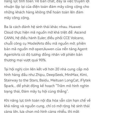
năng lực tính toán. Về bản chất, đây là việc truyền lợi
nhuận lặp lại của điện toán đám mây công cộng cho
những khách hàng không thể hoàn toàn lên đám
mây công cộng.
Ba là cách đánh hệ sinh thái khác nhau. Huawei
Cloud thực hiện mã nguồn mở khá triệt để: Ascend
CANN, hệ điều hành Euler, điều phối CCE Volcano,
chuỗi công cụ ModelArts đều mã nguồn mở; phiên
bản mã nguồn mở openJiuwen của nền tảng Agent
AgentArts có độ tương đồng nhân với phiên bản
thương mại vượt quá 90%.
Tại hội nghị còn liên kết với hơn 20 nhà cung cấp mô
hình hàng đầu như Zhipu, DeepSeek, MiniMax, Kimi,
Stairway to the Stars, Baidu, Meituan LongCat, iFlytek
Spark... để phát động kế hoạch "Trăm mô hình nghìn
trạng thái, Đám mây tụ hội cùng thắng".
Khi năng lực tính toán nội địa hóa vẫn còn hạn chế về
khả năng và nguồn cung, chỉ có mở rộng hệ sinh thái
càng lớn, lựa chọn mô hình càng nhiều, thì mặt