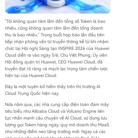
m khác biệt chính: con đường tính toán tự chủ (s
ử dụng phần cứng và phần mềm nội địa như As
cend, Kunpeng), trọng tâm khách hàng doanh n
"Tôi không quan tâm lắm đến tổng số Token là bao
ghiệp và chính phủ, cùng cách tiếp cận sinh thái
nhiêu, cũng không quan tâm lắm đến tổng doanh
mã nguồn mở triệt để. “Agentic Infra” dịch chuy
thu là bao nhiêu." Trong buổi họp báo lần đầu tiên
ển trọng tâm cạnh tranh từ bán Token sang bán
tiếp nhận phỏng vấn từ truyền thông kể từ khi nhậm
năng suất. Các sản phẩm của Huawei Cloud nhắ
chức tại Hội nghị Sáng tạo INSPIRE 2026 của Huawei
m vào các thách thức kỹ thuật khi triển khai tác
Cloud diễn ra vào ngày 5/6, Chu Việt Phong, Ủy viên
nhân AI trong doanh nghiệp. Đặc biệt, họ mạnh
Hội đồng quản trị Huawei, CEO Huawei Cloud, đã
tay đầu tư vào các “Khu vực ngành nghề” như Y
truyền đạt rõ ràng và mạch lạc trọng tâm chiến lược
tế thông minh và Trí tuệ t
...
hiện tại của Huawei Cloud.
Đây là một tuyên bố hiếm thấy trên thị trường AI
Cloud Trung Quốc hiện nay.
Nửa năm qua, các nhà cung cấp điện toán đám mây
tiêu biểu như Alibaba Cloud và Volcano Engine liên
tục nhấn mạnh câu chuyện về AI Cloud, sử dụng lưu
lượng gọi Token hàng ngày, quy mô doanh thu MaaS
như những điểm neo tăng trưởng mới. Ngay cả các