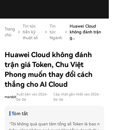
Tin tức
Tin
Huawei Cloud
Trang
tiền kỹ
tức
không đánh trận
chủ
thuật số
Ngành
g...
Huawei Cloud không đánh
trận giá Token, Chu Việt
Phong muốn thay đổi cách
thắng cho AI Cloud
Xuất bản vào 2026-
Cập nhật gần nhất vào 2026-
marsbit
06-06
06-06
Tóm tắt
“Tôi không quá quan tâm tổng số Token là bao n