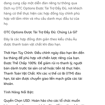
cho các tổ chức muốn bán quyền chọn mua có
đang cung cấp một diễn đàn riêng tư thông qua
bảo đảm để tạo thu nhập từ tài sản nắm giữ. * *
Dịch vụ OTC Options Được Tài Trợ Đầy Đủ, nơi khách
*Báo giá Đơn giản:** Nhận báo giá tức thì qua c
hàng có thể thực hiện các hợp đồng tùy chỉnh phù
ác kênh giao dịch độc quyền trên Telegram và Sl
hợp với tầm nhìn và nhu cầu danh mục đầu tư của
ack. * **Đặt chỗ Tùy chỉnh:** Nhân viên của chún
họ.
g tôi hỗ trợ đặt và xác nhận lệnh thủ công thôn
g qua Cổng thông tin Bán hàng được bảo vệ. * *
OTC Options Được Tài Trợ Đầy Đủ: Chúng Là Gì?
*Thanh toán Minh bạch:** Tính toán tự động trạ
Đây là các hợp đồng đơn giản theo kiểu châu Âu
ng thái có lãi/không có lã
...
được thanh toán vật chất khi đáo hạn.
Thời Hạn Tùy Chỉnh: Điều chỉnh ngày đáo hạn lên đến
ba tháng để phù hợp với chiến lược riêng của bạn.
Được Thế Chấp 100%: Để giảm rủi ro thanh lý, người
bán dành trước tài sản cơ sở hoặc tiền tệ thực hiện.
Thanh Toán Vật Chất: Khi các vị thế có lãi (ITM) đáo
hạn, tài sản được chuyển giao liền mạch giữa các tài
khoản.
Tính Năng Nổi Bật:
Quyền Chọn USD: Hoàn hảo cho các tổ chức muốn