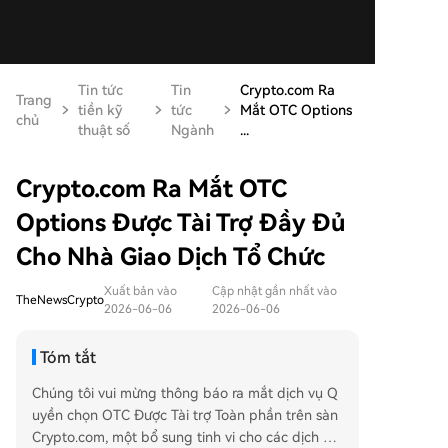
Tin tức
Tin
Crypto.com Ra
Trang
tiền kỹ
tức
Mắt OTC Options
chủ
thuật số
Ngành
...
Crypto.com Ra Mắt OTC
Options Được Tài Trợ Đầy Đủ
Cho Nhà Giao Dịch Tổ Chức
Xuất bản vào
Cập nhật gần nhất vào
TheNewsCrypto
2026-06-06
2026-06-06
Tóm tắt
Chúng tôi vui mừng thông báo ra mắt dịch vụ Q
uyền chọn OTC Được Tài trợ Toàn phần trên sàn
Crypto.com, một bổ sung tinh vi cho các dịch vụ