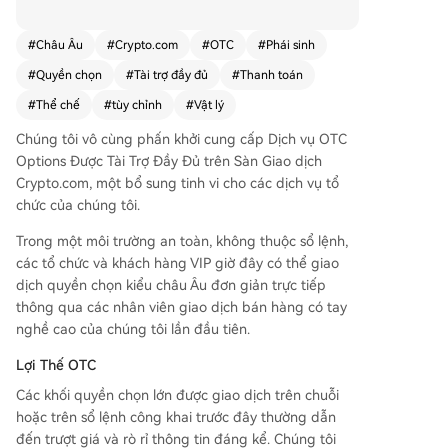
thể chế của chúng tôi. Lần đầu tiên, các tổ chức
và khách hàng VIP có thể giao dịch quyền chọn
#
Châu Âu
#
Crypto.com
#
OTC
#
Phái sinh
kiểu châu Âu cơ bản một cách trực tiếp và an to
#
Quyền chọn
#
Tài trợ đầy đủ
#
Thanh toán
àn ngoài sổ lệnh thông qua đội ngũ giao dịch vi
ên kinh nghiệm. **Lợi thế OTC:** Giải pháp này
#
Thể chế
#
tùy chỉnh
#
Vật lý
khắc phục tình trạng trượt giá và rò rỉ thông tin t
Chúng tôi vô cùng phấn khởi cung cấp Dịch vụ OTC
hường gặp khi giao dịch khối lượng lớn trên sổ l
Options Được Tài Trợ Đầy Đủ trên Sàn Giao dịch
ệnh công khai, bằng cách cung cấp một diễn đà
Crypto.com, một bổ sung tinh vi cho các dịch vụ tổ
n riêng tư để thực hiện các hợp đồng tùy chỉnh
chức của chúng tôi.
phù hợp với nhu cầu và chiến lược đầu tư. **Quy
ền chọn OTC Được Tài trợ Toàn phần là gì?** Đâ
Trong một môi trường an toàn, không thuộc sổ lệnh,
y là các hợp đồng quyền chọn kiểu châu Âu cơ
các tổ chức và khách hàng VIP giờ đây có thể giao
bản, được thanh toán bằng tài sản thực khi đáo
dịch quyền chọn kiểu châu Âu đơn giản trực tiếp
hạn. * **Kỳ hạn Tùy chỉnh:** Điều chỉnh ngày đá
thông qua các nhân viên giao dịch bán hàng có tay
o hạn lên đến ba tháng. * **Đảm bảo 100%:** B
nghề cao của chúng tôi lần đầu tiên.
ên bán phải khóa trước tài sản cơ sở hoặc tiền đ
ể thanh toán, nhằm giảm thiểu rủi ro thanh lý. * *
Lợi Thế OTC
*Thanh toán Vật chất:** Tài sản được chuyển gia
Các khối quyền chọn lớn được giao dịch trên chuỗi
o trực tiếp khi vị thế có lãnh khi đáo hạn. **Tính
hoặc trên sổ lệnh công khai trước đây thường dẫn
năng nổi bật:** * **Quyền chọn USD:** Lý tưởng
đến trượt giá và rò rỉ thông tin đáng kể. Chúng tôi