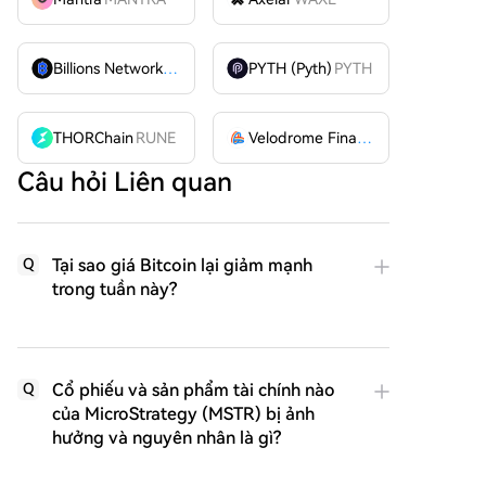
Billions Network
BILL
PYTH (Pyth)
PYTH
THORChain
RUNE
Velodrome Finance
VELODROME
Câu hỏi Liên quan
Tại sao giá Bitcoin lại giảm mạnh
Q
trong tuần này?
Cổ phiếu và sản phẩm tài chính nào
Q
của MicroStrategy (MSTR) bị ảnh
hưởng và nguyên nhân là gì?