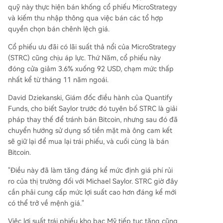
quỹ này thực hiện bán khống cổ phiếu MicroStrategy
và kiếm thu nhập thông qua việc bán các tổ hợp
quyền chọn bán chênh lệch giá.
Cổ phiếu ưu đãi có lãi suất thả nổi của MicroStrategy
(STRC) cũng chịu áp lực. Thứ Năm, cổ phiếu này
đóng cửa giảm 3.6% xuống 92 USD, chạm mức thấp
nhất kể từ tháng 11 năm ngoái.
David Dziekanski, Giám đốc điều hành của Quantify
Funds, cho biết Saylor trước đó tuyên bố STRC là giải
pháp thay thế để tránh bán Bitcoin, nhưng sau đó đã
chuyển hướng sử dụng số tiền mặt mà ông cam kết
sẽ giữ lại để mua lại trái phiếu, và cuối cùng là bán
Bitcoin.
"Điều này đã làm tăng đáng kể mức định giá phí rủi
ro của thị trường đối với Michael Saylor. STRC giờ đây
cần phải cung cấp mức lợi suất cao hơn đáng kể mới
có thể trở về mệnh giá."
Việc lợi suất trái phiếu kho bạc Mỹ tiếp tục tăng cũng