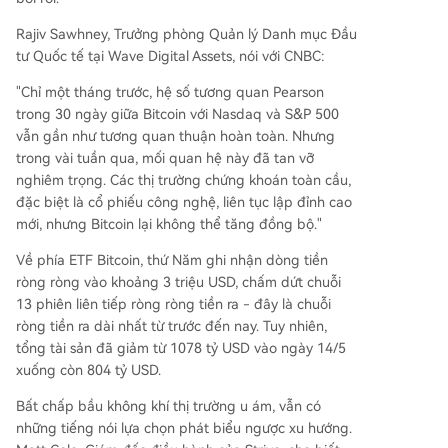
Rajiv Sawhney, Trưởng phòng Quản lý Danh mục Đầu
tư Quốc tế tại Wave Digital Assets, nói với CNBC:
"Chỉ một tháng trước, hệ số tương quan Pearson
trong 30 ngày giữa Bitcoin với Nasdaq và S&P 500
vẫn gần như tương quan thuận hoàn toàn. Nhưng
trong vài tuần qua, mối quan hệ này đã tan vỡ
nghiêm trọng. Các thị trường chứng khoán toàn cầu,
đặc biệt là cổ phiếu công nghệ, liên tục lập đỉnh cao
mới, nhưng Bitcoin lại không thể tăng đồng bộ."
Về phía ETF Bitcoin, thứ Năm ghi nhận dòng tiền
ròng ròng vào khoảng 3 triệu USD, chấm dứt chuỗi
13 phiên liên tiếp ròng ròng tiền ra - đây là chuỗi
ròng tiền ra dài nhất từ trước đến nay. Tuy nhiên,
tổng tài sản đã giảm từ 1078 tỷ USD vào ngày 14/5
xuống còn 804 tỷ USD.
Bất chấp bầu không khí thị trường u ám, vẫn có
những tiếng nói lựa chọn phát biểu ngược xu hướng.