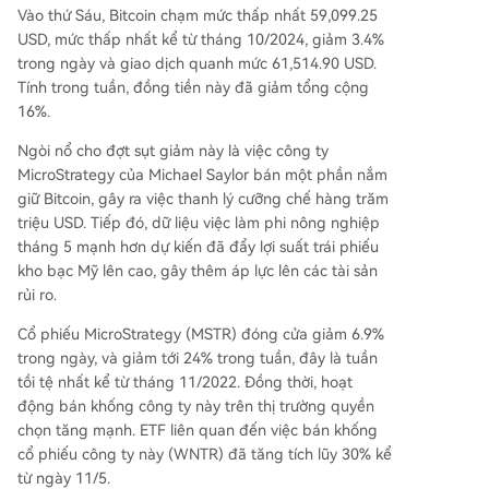
R tăng mạnh, với khối lượng gấp đôi quyền chọn
Vào thứ Sáu, Bitcoin chạm mức thấp nhất 59,099.25
mua. Quỹ ETF WNTR, chuyên thực hiện chiến lư
USD, mức thấp nhất kể từ tháng 10/2024, giảm 3.4%
ợc bán khống MSTR, đã tăng 30% kể từ giữa th
trong ngày và giao dịch quanh mức 61,514.90 USD.
áng 5. Cổ phiếu ưu đãi STRC của công ty cũng x
Tính trong tuần, đồng tiền này đã giảm tổng cộng
uống mức thấp nhất kể từ tháng 11 năm ngoái.
16%.
Ngòi nổ cho đợt sụt giảm này là việc công ty
MicroStrategy của Michael Saylor bán một phần nắm
giữ Bitcoin, gây ra việc thanh lý cưỡng chế hàng trăm
triệu USD. Tiếp đó, dữ liệu việc làm phi nông nghiệp
tháng 5 mạnh hơn dự kiến đã đẩy lợi suất trái phiếu
kho bạc Mỹ lên cao, gây thêm áp lực lên các tài sản
rủi ro.
Cổ phiếu MicroStrategy (MSTR) đóng cửa giảm 6.9%
trong ngày, và giảm tới 24% trong tuần, đây là tuần
tồi tệ nhất kể từ tháng 11/2022. Đồng thời, hoạt
động bán khống công ty này trên thị trường quyền
chọn tăng mạnh. ETF liên quan đến việc bán khống
cổ phiếu công ty này (WNTR) đã tăng tích lũy 30% kể
từ ngày 11/5.