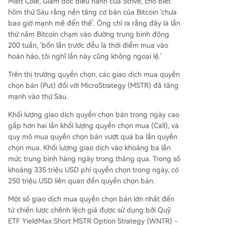
Matt Cole, Giám đốc điều hành của Strive, cho biết
hôm thứ Sáu rằng nền tảng cơ bản của Bitcoin 'chưa
bao giờ mạnh mẽ đến thế'. Ông chỉ ra rằng đây là lần
thứ năm Bitcoin chạm vào đường trung bình động
200 tuần, 'bốn lần trước đều là thời điểm mua vào
hoàn hảo, tôi nghĩ lần này cũng không ngoại lệ.'
Trên thị trường quyền chọn, các giao dịch mua quyền
chọn bán (Put) đối với MicroStrategy (MSTR) đã tăng
mạnh vào thứ Sáu.
Khối lượng giao dịch quyền chọn bán trong ngày cao
gấp hơn hai lần khối lượng quyền chọn mua (Call), và
quy mô mua quyền chọn bán vượt quá ba lần quyền
chọn mua. Khối lượng giao dịch vào khoảng ba lần
mức trung bình hàng ngày trong tháng qua. Trong số
khoảng 335 triệu USD phí quyền chọn trong ngày, có
250 triệu USD liên quan đến quyền chọn bán.
Một số giao dịch mua quyền chọn bán lớn nhất đến
từ chiến lược chênh lệch giá được sử dụng bởi Quỹ
ETF YieldMax Short MSTR Option Strategy (WNTR) -