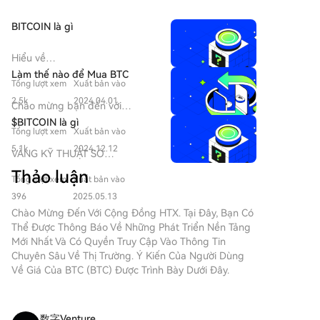
Đảng viên Dân chủ về các khoản đầu tư tiền mã hóa
của cựu Tổng thống Donald Trump và yêu cầu từ
BITCOIN là gì
ngành ngân hàng về quy định cấp phép, hạn chế
cho các công ty tiền mã hóa xử lý stablecoin. Nếu các
Hiểu về
nhà lập pháp có thể thống nhất về các điều chỉnh và
HarryPotterObamaSonic10Inu
Làm thế nào để Mua BTC
lịch trình, vẫn có cơ hội để tổ chức bỏ phiếu trước kỳ
Tổng lượt xem
Xuất bản vào
(ERC-20) và Vị Trí của Nó trong
nghỉ.
Không Gian Crypto Trong
2.5k
2024.04.01
Chào mừng bạn đến với
những năm gần đây, thị trường
HTX.com! Chúng tôi đã làm cho
$BITCOIN là gì
tiền điện tử đã chứng kiến sự
Tổng lượt xem
Xuất bản vào
mua Bitcoin (BTC) trở nên đơn
gia tăng mạnh mẽ về sự phổ
giản và thuận tiện. Làm theo
5.1k
2024.12.12
VÀNG KỸ THUẬT SỐ
biến của các đồng meme, thu
hướng dẫn từng bước của
($BITCOIN): Phân Tích Toàn
hút sự quan tâm không chỉ của
Thảo luận
chúng tôi để bắt đầu hành
Tổng lượt xem
Xuất bản vào
Diện Giới thiệu về VÀNG KỸ
các nhà giao dịch mà còn của
trình tiền kỹ thuật số của
THUẬT SỐ ($BITCOIN) VÀNG
396
2025.05.13
những người tìm kiếm sự gắn
bạn.Bước 1: Tạo Tài khoản HTX
KỸ THUẬT SỐ ($BITCOIN) là
Chào Mừng Đến Với Cộng Đồng HTX. Tại Đây, Bạn Có
kết cộng đồng và giá trị giải trí.
của BạnSử dụng email hoặc số
một dự án dựa trên blockchain
Thể Được Thông Báo Về Những Phát Triển Nền Tảng
Trong số các token độc đáo
điện thoại của bạn để đăng ký
hoạt động trên mạng Solana,
Mới Nhất Và Có Quyền Truy Cập Vào Thông Tin
này là
tài khoản miễn phí trên HTX.
nhằm kết hợp các đặc điểm
Chuyên Sâu Về Thị Trường. Ý Kiến ​​của Người Dùng
HarryPotterObamaSonic10Inu
Trải nghiệm hành trình đăng ký
của kim loại quý truyền thống
Về Giá Của BTC (BTC) Được Trình Bày Dưới Đây.
(ERC-20), một dự án thú vị kết
không rắc rối và mở khóa tất cả
với sự đổi mới của công nghệ
hợp các tham chiếu văn hóa
tính năng. Nhận Tài khoản của
phi tập trung. Mặc dù nó chia
vào cấu trúc tiền điện tử. Bài
tôiBước 2: Truy cập Mua Crypto
sẻ tên với Bitcoin, thường được
viết này đi sâu vào các khía
数字Venture
và Chọn Phương thức Thanh