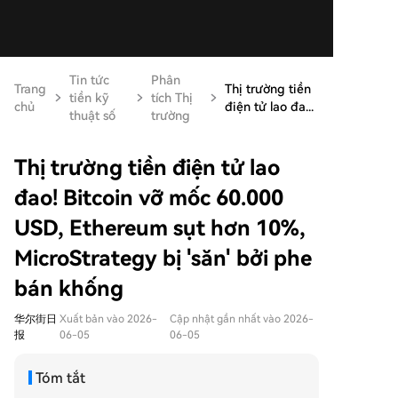
Tin tức
Phân
Trang
Thị trường tiền
tiền kỹ
tích Thị
chủ
điện tử lao đa...
thuật số
trường
Thị trường tiền điện tử lao
đao! Bitcoin vỡ mốc 60.000
USD, Ethereum sụt hơn 10%,
MicroStrategy bị 'săn' bởi phe
bán khống
华尔街日
Xuất bản vào 2026-
Cập nhật gần nhất vào 2026-
报
06-05
06-05
Tóm tắt