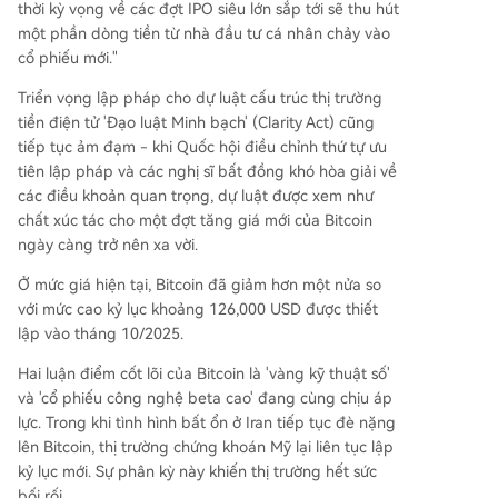
thời kỳ vọng về các đợt IPO siêu lớn sắp tới sẽ thu hút
một phần dòng tiền từ nhà đầu tư cá nhân chảy vào
cổ phiếu mới."
Triển vọng lập pháp cho dự luật cấu trúc thị trường
tiền điện tử 'Đạo luật Minh bạch' (Clarity Act) cũng
tiếp tục ảm đạm - khi Quốc hội điều chỉnh thứ tự ưu
tiên lập pháp và các nghị sĩ bất đồng khó hòa giải về
các điều khoản quan trọng, dự luật được xem như
chất xúc tác cho một đợt tăng giá mới của Bitcoin
ngày càng trở nên xa vời.
Ở mức giá hiện tại, Bitcoin đã giảm hơn một nửa so
với mức cao kỷ lục khoảng 126,000 USD được thiết
lập vào tháng 10/2025.
Hai luận điểm cốt lõi của Bitcoin là 'vàng kỹ thuật số'
và 'cổ phiếu công nghệ beta cao' đang cùng chịu áp
lực. Trong khi tình hình bất ổn ở Iran tiếp tục đè nặng
lên Bitcoin, thị trường chứng khoán Mỹ lại liên tục lập
kỷ lục mới. Sự phân kỳ này khiến thị trường hết sức
bối rối.