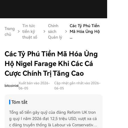
Tin tức
Chính
Các Tỷ Phú Tiền
Trang
tiền kỹ
sách
Mã Hóa Ủng Hộ
chủ
thuật số
Quản lý
...
Các Tỷ Phú Tiền Mã Hóa Ủng
Hộ Nigel Farage Khi Các Cá
Cược Chính Trị Tăng Cao
Xuất bản vào 2026-
Cập nhật gần nhất vào 2026-
bitcoinist
06-05
06-05
Tóm tắt
Tổng số tiền gây quỹ của đảng Reform UK tron
g quý I năm 2026 đạt 12,5 triệu USD, vượt xa cá
c đảng truyền thống là Labour và Conservative.