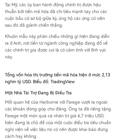
Tại Mỹ, các ủy ban hành động chính trị được hậu
thuẫn bởi tiền mã hóa đã chi tiêu mạnh tay cho các
cuộc bầu cử sơ bộ giữa kỳ, ủng hộ các ứng cử viên
sau đó đã giành chiến thắng.
Khuôn mẫu này phản chiếu những gì hiện đang diễn
ra ở Anh, nơi tiền từ ngành công nghiệp đang đổ về
các chính trị gia được coi là có cảm tình với lĩnh vực
này.
Tổng vốn hóa thị trường tiền mã hóa hiện ở mức 2,13
nghìn tỷ USD. Biểu đồ: TradingView
Một Nhà Tài Trợ Đang Bị Điều Tra
Mối quan hệ của Harborne với Farage vượt ra ngoài
các khoản đóng góp cho đảng. Ông ta đã riêng tặng
Farage một món quà cá nhân trị giá 6,7 triệu USD,
hiện đang là chủ đề của một cuộc điều tra tiêu chuẩn
nghị viện về việc liệu nó có nên được khai báo đúng
cách hay không.