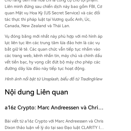
cho rằng tiền mã hóa chỉ là công cụ cho tội phạm.
Liên minh đứng sau chiến dịch này bao gồm FBI, Cơ
quan Mật vụ Hoa Kỳ (US Secret Service) và các đối
tác thực thi pháp luật tại Vương quốc Anh, Úc,
Canada, New Zealand và Thái Lan.
Vụ đóng băng mới nhất này phù hợp với mô hình áp
lực liên tục lên các trung tâm lừa đảo hơn là các vụ
bắt giữ lẻ tẻ. Các quan chức vẫn tiếp tục nhắm vào
các trang web, kênh nhắn tin, máy chủ và chính dấu
vết tiền bạc, hy vọng cắt đứt bộ máy cho phép các
đường dây lừa đảo này tiếp tục hoạt động.
Hình ảnh nổi bật từ Unsplash, biểu đồ từ TradingView
Nội dung Liên quan
a16z Crypto: Marc Andreessen và Chris
Dixon Giải Thích Tại Sao Dự Luật
Bài viết từ a16z Crypto với Marc Andreessen và Chris
CLARITY Là Khẩn Cấp
Dixon thảo luận về lý do tại sao Đạo luật CLARITY là