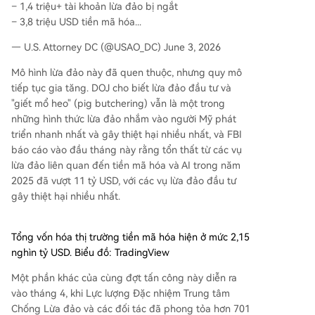
– 1,4 triệu+ tài khoản lừa đảo bị ngắt
– 3,8 triệu USD tiền mã hóa...
— U.S. Attorney DC (@USAO_DC) June 3, 2026
Mô hình lừa đảo này đã quen thuộc, nhưng quy mô
tiếp tục gia tăng. DOJ cho biết lừa đảo đầu tư và
"giết mổ heo" (pig butchering) vẫn là một trong
những hình thức lừa đảo nhắm vào người Mỹ phát
triển nhanh nhất và gây thiệt hại nhiều nhất, và FBI
báo cáo vào đầu tháng này rằng tổn thất từ các vụ
lừa đảo liên quan đến tiền mã hóa và AI trong năm
2025 đã vượt 11 tỷ USD, với các vụ lừa đảo đầu tư
gây thiệt hại nhiều nhất.
Tổng vốn hóa thị trường tiền mã hóa hiện ở mức 2,15
nghìn tỷ USD. Biểu đồ: TradingView
Một phần khác của cùng đợt tấn công này diễn ra
vào tháng 4, khi Lực lượng Đặc nhiệm Trung tâm
Chống Lừa đảo và các đối tác đã phong tỏa hơn 701