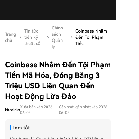
Chính
Tin tức
Coinbase Nhắm
Trang
sách
tiền kỹ
Đến Tội Phạm
chủ
Quản
thuật số
Tiề...
lý
Coinbase Nhắm Đến Tội Phạm
Tiền Mã Hóa, Đóng Băng 3
Triệu USD Liên Quan Đến
Hoạt Động Lừa Đảo
Xuất bản vào 2026-
Cập nhật gần nhất vào 2026-
bitcoinist
06-05
06-05
Tóm tắt
Coinbase đã đóng băng hơn 3 triệu USD tiền m