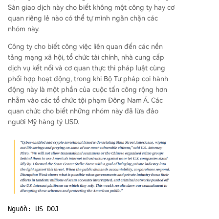
vào tháng 4. Coinbase nhấn mạnh blockchain cu
Sàn giao dịch này cho biết không một công ty hay cơ
ng cấp hồ sơ giao dịch vĩnh viễn, là công cụ hữu
quan riêng lẻ nào có thể tự mình ngăn chặn các
ích cho điều tra chứ không chỉ bị lợi dụng cho tội
nhóm này.
phạm.
Công ty cho biết công việc liên quan đến các nền
tảng mạng xã hội, tổ chức tài chính, nhà cung cấp
dịch vụ kết nối và cơ quan thực thi pháp luật cùng
phối hợp hoạt động, trong khi Bộ Tư pháp coi hành
động này là một phần của cuộc tấn công rộng hơn
nhằm vào các tổ chức tội phạm Đông Nam Á. Các
quan chức cho biết những nhóm này đã lừa đảo
người Mỹ hàng tỷ USD.
Nguồn: US DOJ