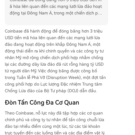
ã hóa liên quan đến các mạng lưới lừa đảo hoạt
động tại Đông Nam Á, trong một chiến dịch phố
i hợp giữa cơ quan thực thi pháp luật Hoa Kỳ và
khu vực tư nhân. Hoạt động này là một phần củ
Coinbase đã hành động để đóng băng hơn 3 triệu
a "Tuần lễ Phá vỡ" do Lực lượng Đặc nhiệm Trun
USD tiền mã hóa liên quan đến các mạng lưới lừa
g tâm Chống lừa đảo của Bộ Tư pháp Hoa Kỳ dẫ
đảo đang hoạt động trên khắp Đông Nam Á, một
n đầu, nhằm vào các đường dây lừa đảo đã chiế
động thái diễn ra khi chính quyền và các công ty tư
m đoạt hàng tỷ USD từ người Mỹ. Chiến dịch đa
nhân Mỹ mở rộng chiến dịch phối hợp nhằm chống
ngành có sự tham gia của các cơ quan như FBI,
lại các đường dây lừa đảo đã rút rỗng hàng tỷ USD
Bí mật Hoa Kỳ cùng cảnh sát các nước như Thái
từ người dân Mỹ. Việc đóng băng được công bố
Lan, Anh, Australia. Về phía tư nhân, các công ty
trong Tuần lễ Phá Vỡ (Disruption Week), một đợt tấn
như Meta, Microsoft, Starlink đã hỗ trợ gỡ bỏ má
công phối hợp do Lực lượng Đặc nhiệm Trung tâm
y chủ và công cụ lưu trữ. Hơn 1,4 triệu tài khoản
Chống Lừa đảo của Bộ Tư pháp (DOJ) dẫn đầu.
mạng xã hội và email bị vô hiệu hóa, và nhiều vụ
bắt giữ đã được thực hiện. Các hình thức lừa đả
Đòn Tấn Công Đa Cơ Quan
o chính là lừa đảo đầu tư và "giết lợn" (pig butch
ering). FBI báo cáo tổn thất từ các vụ lừa đảo liê
Theo Coinbase, nỗ lực này đã tập hợp các cơ quan
n quan đến tiền mã hóa và AI năm 2025 vượt 11
chính phủ và công ty tư nhân để tấn công chuỗi lừa
tỷ USD. Đây là đợt bắt giữ tài sản mới nhất, sau
đảo tại nhiều điểm cùng một lúc, từ các tài khoản
khi hơn 701 triệu USD tiền mã hóa bị phong tỏa
trực tuyến đến các luồng tiền và các địa điểm vật lý.