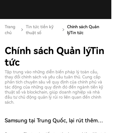
Trang
Tin tức tiền kỹ
Chính sách Quản
chủ
thuật số
lýTin tức
Chính sách Quản lýTin
tức
Tập trung vào những diễn biến pháp lý toàn cầu,
thay đổi chính sách và yêu cầu tuân thủ. Cung cấp
phân tích chuyên sâu về quy định của chính phủ và
tác động của những quy định đó đến ngành tiền kỹ
thuật số và blockchain, giúp doanh nghiệp và nhà
đầu tư chủ động quản lý rủi ro liên quan đến chính
sách.
Samsung tại Trung Quốc, lại rút thêm
một bước