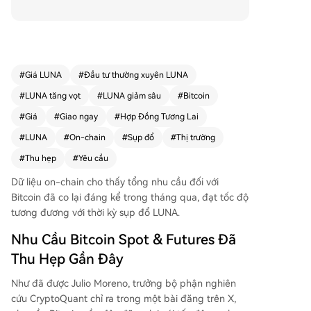
y đổi 30 ngày hiện ở mức âm 501.000 BTC, tốc đ
ộ co lại nhanh nhất kể từ sau sự kiện sụp đổ Terr
a/LUNA vào tháng 5/2022. Trong đợt tăng giá tr
ước đó (tháng 4 đến đầu tháng 5), đà tăng chủ
yếu được thúc đẩy bởi nhu cầu từ thị trường phá
#
Giá LUNA
#
Đầu tư thường xuyên LUNA
i sinh, trong khi nhu cầu giao ngay thực tế lại giả
#
LUNA tăng vọt
#
LUNA giảm sâu
#
Bitcoin
m. Các đợt tăng trưởng bền vững trước đây thư
ờng cần sự đồng thời tăng trưởng ở cả hai khu v
#
Giá
#
Giao ngay
#
Hợp Đồng Tương Lai
ực. Sự đảo chiều mạnh gần đây khiến giá Bitcoin
#
LUNA
#
On-chain
#
Sụp đổ
#
Thị trường
đã giảm xuống mức thấp nhất kể từ tháng 2, qu
#
Thu hẹp
#
Yêu cầu
anh 63.200 USD. Cần theo dõi sát diễn biến thị t
rường để đánh giá liệu dòng vốn có tiếp tục chả
Dữ liệu on-chain cho thấy tổng nhu cầu đối với
y ra với tốc độ tương tự thời kỳ hậu Terra/LUNA h
Bitcoin đã co lại đáng kể trong tháng qua, đạt tốc độ
ay không.
tương đương với thời kỳ sụp đổ LUNA.
Nhu Cầu Bitcoin Spot & Futures Đã
Thu Hẹp Gần Đây
Như đã được Julio Moreno, trưởng bộ phận nghiên
cứu CryptoQuant chỉ ra trong một bài đăng trên X,