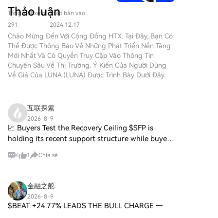
hướng dẫn từng bước của
Một Tổng Quan Toàn Diện Giới
thị trường Meme đang bước vào "mô hình bán hàng
chu kỳ vũ trụ. Lấy cảm hứng từ
Thảo luận
chúng tôi để bắt đầu hành
Tổng lượt xem
Xuất bản vào
Thiệu Trong bối cảnh công
qua người nổi tiếng", nơi sự chú ý chuyển từ bản thân
chu kỳ 28 ngày của mặt trăng,
trình tiền kỹ thuật số của
nghệ blockchain và tiền điện tử
291
2024.12.17
Luna28 ($$LUNA) nhằm tạo ra
đồng Meme sang những người giao dịch chúng.
bạn.Bước 1: Tạo Tài khoản HTX
đang không ngừng phát triển,
Chào Mừng Đến Với Cộng Đồng HTX. Tại Đây, Bạn Có
một trải nghiệm độc đáo và
Trong khi điều này có thể mang lại tăng trưởng ngắn
của BạnSử dụng email hoặc số
Hệ Sinh Thái Terra đã nổi lên
Thể Được Thông Báo Về Những Phát Triển Nền Tảng
hấp dẫn cho cộng đồng của
hạn cho các nền tảng, nó cũng tiềm ẩn rủi ro khiến
điện thoại của bạn để đăng ký
như một dự án đầy tham vọng
Mới Nhất Và Có Quyền Truy Cập Vào Thông Tin
mình, kết hợp các khái niệm về
tài khoản miễn phí trên HTX.
cho Meme mất đi sức sống vốn có dựa trên văn hóa
nhằm tạo ra một hệ thống tài
Chuyên Sâu Về Thị Trường. Ý Kiến ​​của Người Dùng
tokenomics và token không thể
Trải nghiệm hành trình đăng ký
cộng đồng và sự lan truyền tự phát.
chính phi tập trung. Nền tảng
Về Giá Của LUNA (LUNA) Được Trình Bày Dưới Đây.
thay thế (NFT) chủ đề mặt
không rắc rối và mở khóa tất cả
đổi mới này tập trung vào việc
trăng. Tại cốt lõi, dự án này sử
tính năng. Nhận Tài khoản của
tạo ra các stablecoin thuật toán
dụng một cơ chế đốt token độc
tôiBước 2: Truy cập Mua Crypto
ổn định và có thể mở rộng,
đáo phù hợp với các hiện
互联探索
và Chọn Phương thức Thanh
nhằm thúc đẩy việc áp dụng
tượng nguyệt thực và nhật
toán của BạnThẻ Tín dụng/Ghi
2026-8-9
rộng rãi tiền điện tử. Trong bài
thực, tạo ra một tiền lệ mới
📈 Buyers Test the Recovery Ceiling $SFP is
nợ: Sử dụng Visa hoặc
viết này, chúng ta sẽ đi sâu vào
trong không gian crypto.
Mastercard của bạn để mua
holding its recent support structure while buyers
các khía cạnh cơ bản của Hệ
Luna28 là gì? Luna28 là một dự
Terra (LUNA) ngay lập tức.Số
attempt to rebuild momentum. A breakout above
Sinh Thái Terra, khám phá các
án tiền điện tử dựa trên token
4
1
Chia sẻ
dư: Sử dụng tiền từ số dư tài
nearby resistance could confirm stronger
cơ chế hoạt động, những người
được xây dựng trên blockchain
khoản HTX của bạn để giao
continuation. $BNC i
sáng lập, nhà đầu tư, các thành
Ethereum. Nó tìm cách cung
dịch liền mạch.Bên thứ ba:
phần nổi bật và thời gian phát
cấp cho người dùng một sự kết
金融之舵
Chúng tôi đã thêm những
triển của nó. Hệ Sinh Thái Terra
hợp giữa sự tham gia vũ trụ
phương thức thanh toán phổ
2026-8-9
là gì? Được thành lập vào năm
thông qua một loạt các tính
$BEAT +24.77% LEADS THE BULL CHARGE —
biến như Google Pay và Apple
2018, Hệ Sinh Thái Terra là một
năng đổi mới. Một phần quan
Pay để nâng cao sự tiện lợi.P2P:
GREEN IS FLOODING THE TAPE 🟢 ⚡ The tape is