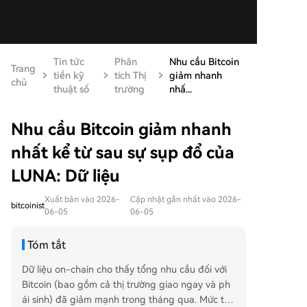
Tin tức
Phân
Nhu cầu Bitcoin
Trang
tiền kỹ
tích Thị
giảm nhanh
chủ
thuật số
trường
nhấ...
Nhu cầu Bitcoin giảm nhanh
nhất kể từ sau sự sụp đổ của
LUNA: Dữ liệu
Xuất bản vào 2026-
Cập nhật gần nhất vào 2026-
bitcoinist
06-05
06-05
Tóm tắt
Dữ liệu on-chain cho thấy tổng nhu cầu đối với
Bitcoin (bao gồm cả thị trường giao ngay và ph
ái sinh) đã giảm mạnh trong tháng qua. Mức tha