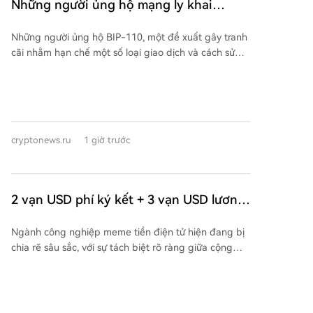
Những người ủng hộ mạng ly khai
cứng rắn để mở lại eo biển, bao gồm rút quân Mỹ, dỡ
Bitcoin BIP-110 đã tạo ra các khối riêng
bỏ tất cả các lệnh trừng phạt và bồi thường chiến
Những người ủng hộ BIP-110, một đề xuất gây tranh
của họ: nhưng một vấn đề đã phát sinh
tranh. Các điều kiện này được cho là thể hiện lập
cãi nhằm hạn chế một số loại giao dịch và cách sử
trường của phe cứng rắn. Mặc dù đàm phán kỹ thuật
dụng dữ liệu trong mạng Bitcoin, đã tạo ra một chuỗi
với Oman về một tuyến đường tạm thời đã có tiến
khối (blockchain) thiểu số riêng biệt. Tuy nhiên, chuỗi
triển, Iran khẳng định điều này không đồng nghĩa với
này đang gặp phải vấn đề nghiêm trọng: nó tụt hậu
việc mở cửa hoàn toàn eo biển Hormuz, vốn phụ
rất xa so với chuỗi chính của Bitcoin. Sau khi phân
thuộc vào việc Mỹ đáp ứng các yêu cầu. Tình hình an
tách từ khối 961.632, nhóm khai thác Roughnecks
ninh hàng hải vẫn căng thẳng với các vụ tấn công
cryptonews.ru
1 giờ trước
(ủng hộ BIP-110) chỉ có thể tạo ra thêm hai khối
vào tàu thuyền tiếp tục xảy ra. Các cuộc đàm phán
(961.632 và 961.633). Trong cùng khoảng thời gian
giải quyết bế tắc được cho là đang bị trì hoãn bởi
đó, chuỗi chính Bitcoin đã tiến lên tới khối 961.651,
phe cứng rắn của Iran.
dẫn trước chuỗi BIP-110 tới 18 khối. Nguyên nhân
2 vạn USD phí ký kết + 3 vạn USD lương
chính của sự tụt hậu này là do chuỗi BIP-110 vẫn
tháng: Sau lưng việc Pump.fun "đào
phải hoạt động với cùng độ khó khai thác (được điều
Ngành công nghiệp meme tiền điện tử hiện đang bị
tường" FOMO
chỉnh xuống 127,48 T) như mạng chính, mặc dù có
chia rẽ sâu sắc, với sự tách biệt rõ ràng giữa cộng
sức mạnh tính toán thấp hơn rất nhiều. Điều này
đồng người dùng quốc tế và Trung Quốc. Mới đây,
khiến thời gian tạo khối trên chuỗi thiểu số bị chậm
một thông tin gây xôn xao cho biết nền tảng phát
lại đáng kể. Matthew Crater, một người ủng hộ BIP-
hành token lớn nhất thế giới, Pump.fun, đang có
110, thừa nhận rằng cần một sự thay đổi "rất đáng
động thái "câu kéo" người dùng từ đối thủ FOMO