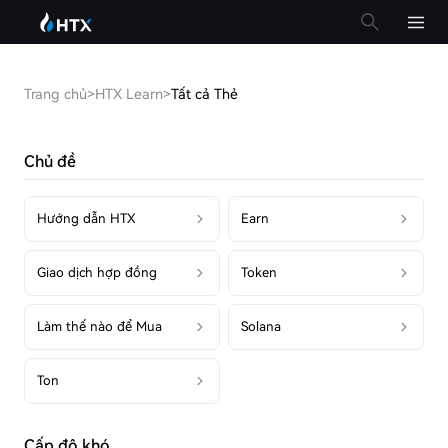
Trang chủ
>
HTX Learn
>
Tất cả Thẻ
Chủ đề
Hướng dẫn HTX
Earn
Giao dịch hợp đồng
Token
Làm thế nào để Mua
Solana
Ton
Cấp độ khó