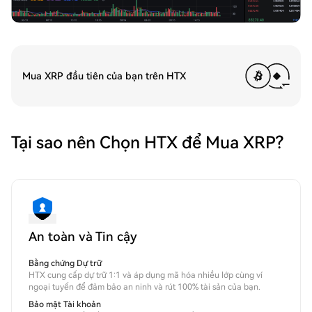
Mua XRP đầu tiên của bạn trên HTX
Tại sao nên Chọn HTX để Mua XRP?
An toàn và Tin cậy
Bằng chứng Dự trữ
HTX cung cấp dự trữ 1:1 và áp dụng mã hóa nhiều lớp cùng ví
ngoại tuyến để đảm bảo an ninh và rút 100% tài sản của bạn.
Bảo mật Tài khoản