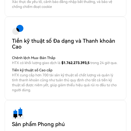
Xác thực đa yếu tố, cảnh báo đăng nhập bất thường, và bảo vệ
chống chiếm đoạt cookie
Tiền kỹ thuật số Đa dạng và Thanh khoản
Cao
Chênh lệch Mua-Bán Thấp
HTX có khối lượng giao dịch là
$1.762.273.393,5
trong 24 giờ qua.
Tiền kỹ thuật số Cao cấp
HTX cung cấp hơn 700 tài sản kỹ thuật số chất lượng và quản lý
tính thanh khoản cũng như tuân thủ quy định cho tất cả tiền kỹ
thuật số được niêm yết, giúp giảm thiểu hiệu quả rủi ro đầu tư cho
người dùng.
Sản phẩm Phong phú