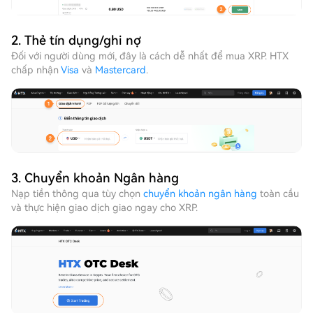
2. Thẻ tín dụng/ghi nợ
Đối với người dùng mới, đây là cách dễ nhất để mua XRP. HTX
chấp nhận
Visa
và
Mastercard
.
3. Chuyển khoản Ngân hàng
Nạp tiền thông qua tùy chọn
chuyển khoản ngân hàng
toàn cầu
và thực hiện giao dịch giao ngay cho XRP.