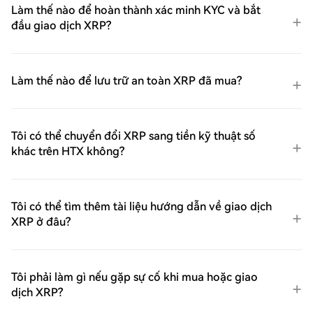
Làm thế nào để hoàn thành xác minh KYC và bắt
đầu giao dịch XRP?
Làm thế nào để lưu trữ an toàn XRP đã mua?
Tôi có thể chuyển đổi XRP sang tiền kỹ thuật số
khác trên HTX không?
Tôi có thể tìm thêm tài liệu hướng dẫn về giao dịch
XRP ở đâu?
Tôi phải làm gì nếu gặp sự cố khi mua hoặc giao
dịch XRP?