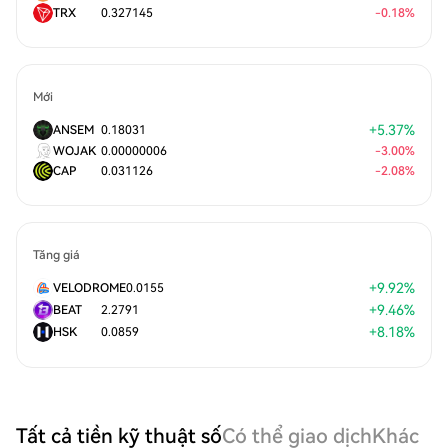
TRX
0.327145
-
0.18
%
Mới
+
5.37
%
ANSEM
0.18031
WOJAK
0.00000006
-
3.00
%
CAP
0.031126
-
2.08
%
Tăng giá
+
9.92
%
VELODROME
0.0155
+
9.46
%
BEAT
2.2791
+
8.18
%
HSK
0.0859
Tất cả tiền kỹ thuật số
Có thể giao dịch
Khác