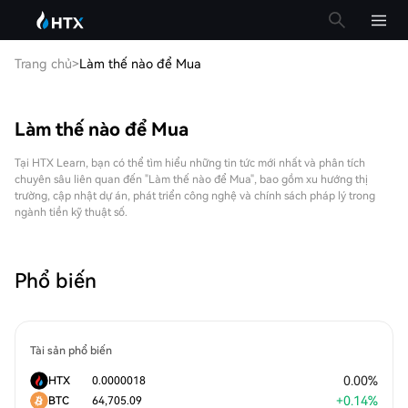
Trang chủ
>
Làm thế nào để Mua
Làm thế nào để Mua
Tại HTX Learn, bạn có thể tìm hiểu những tin tức mới nhất và phân tích
chuyên sâu liên quan đến "Làm thế nào để Mua", bao gồm xu hướng thị
trường, cập nhật dự án, phát triển công nghệ và chính sách pháp lý trong
ngành tiền kỹ thuật số.
Phổ biến
Tài sản phổ biến
0.00
%
HTX
0.0000018
+
0.14
%
BTC
64,705.09