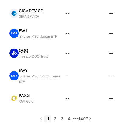
GIGADEVICE
--
--
GIGADEVICE
EWJ
--
--
iShares MSCI Japan ETF
QQQ
--
--
Invesco QQQ Trust
EWY
--
--
iShares MSCI South Korea
ETF
PAXG
--
--
PAX Gold
1
2
3
4
1497
•••