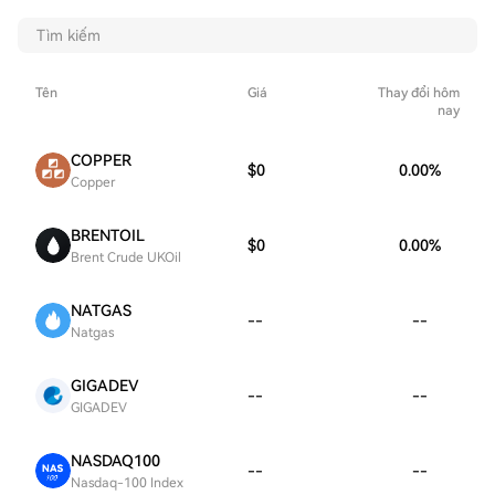
Tên
Giá
Thay đổi hôm
nay
COPPER
$0
0.00
%
Copper
BRENTOIL
$0
0.00
%
Brent Crude UKOil
NATGAS
--
--
Natgas
GIGADEV
--
--
GIGADEV
NASDAQ100
--
--
Nasdaq-100 Index