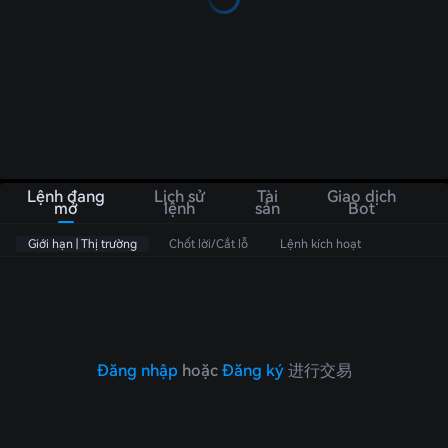
Lệnh đang
Lịch sử
Tài
Giao dịch
mở
lệnh
sản
Bot
Giới hạn | Thị trường
Chốt lời/Cắt lỗ
Lệnh kích hoạt
Đăng nhập
hoặc
Đăng ký
进行交易