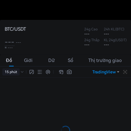
BTC/USDT
24g Cao
24h KL(BTC)
---
---
24g Thấp
KL 24g(USDT)
---
---
---
---
≈ ---
Đồ
Giới
Dữ
Sổ
Thị trường giao
thị
thiệu
liệu
lệnh
dịch
TradingView
15 phút