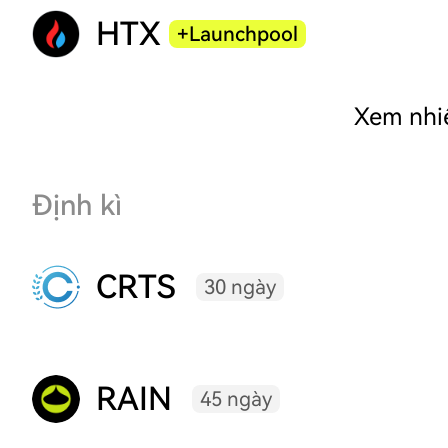
HTX
+Launchpool
Xem nhi
Định kì
CRTS
30 ngày
RAIN
45 ngày