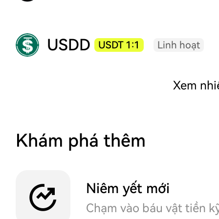
USDD
USDT 1:1
Linh hoạt
Xem nhi
Khám phá thêm
Niêm yết mới
Chạm vào báu vật tiền kỹ