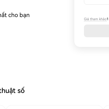
hất cho bạn
Giá tham khảo
1
thuật số