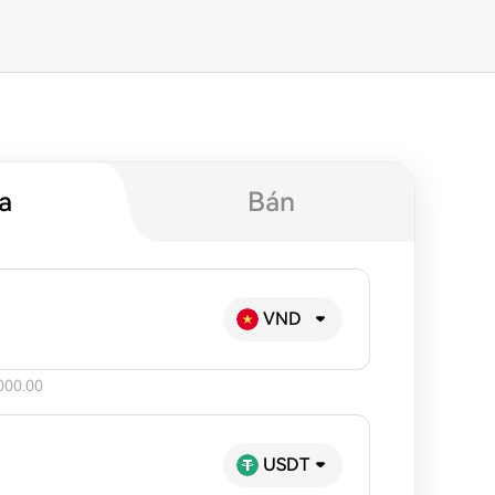
a
Bán
VND
000.00
USDT