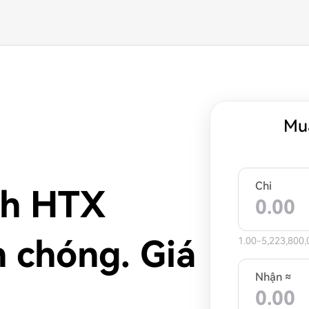
Mu
Chi
nh HTX
 chóng. Giá
1.00-5,223,800,
Nhận ≈