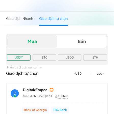
Giao dịch Nhanh
Giao dịch tự chọn
Mua
Bán
USDT
BTC
USDD
ETH
TRX
USD1
Hiển thị tất cả loại coin
Giao dịch tự chọn
|
Lọc
USD
DigitalxErupee
D
Giao dịch: : 278 | 87%
15Phút
Bank of Georgia
TBC Bank