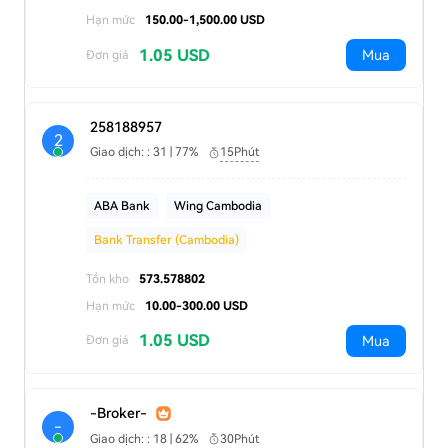
Hạn mức
150.00-1,500.00 USD
1.05 USD
Mua
Đơn giá
258188957
2
Giao dịch: : 31 | 77%
15Phút
ABA Bank
Wing Cambodia
Bank Transfer (Cambodia)
Tồn kho
573.578802
Hạn mức
10.00-300.00 USD
1.05 USD
Mua
Đơn giá
-Broker-
-
Giao dịch: : 18 | 62%
30Phút