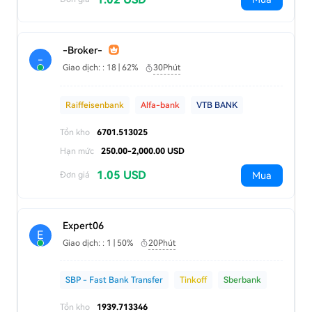
-Broker-
-
Giao dịch: : 18 | 62%
30Phút
Raiffeisenbank
Alfa-bank
VTB BANK
Tồn kho
6701.513025
Hạn mức
250.00-2,000.00 USD
1.05 USD
Mua
Đơn giá
Expert06
E
Giao dịch: : 1 | 50%
20Phút
SBP - Fast Bank Transfer
Tinkoff
Sberbank
Tồn kho
1939.713346