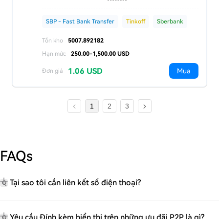
SBP - Fast Bank Transfer
Tinkoff
Sberbank
Tồn kho
5007.892182
Hạn mức
250.00-1,500.00 USD
1.06 USD
Mua
Đơn giá
1
2
3
FAQs
Tại sao tôi cần liên kết số điện thoại?
Q
Yêu cầu Đính kèm hiển thị trên những ưu đãi P2P là gì?
Q