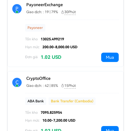
PayoneerExchange
P
Giao dịch: : 19 | 79%
30Phút
Payoneer
Tồn kho
13025.499219
Hạn mức
200.00-8,000.00 USD
1.02 USD
Mua
Đơn giá
CryptoOffice
C
Giao dịch: : 42 | 85%
15Phút
ABA Bank
Bank Transfer (Cambodia)
Tồn kho
7095.825954
Hạn mức
10.00-7,200.00 USD
1.02 USD
Mua
Đơn giá