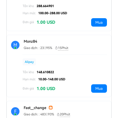
Tồn kho
288.664901
Hạn mức
100.00-288.00 USD
1.00 USD
Mua
Đơn giá
Monz84
M
Giao dịch: : 23 | 95%
15Phút
Alipay
Tồn kho
148.610822
Hạn mức
10.00-148.00 USD
1.00 USD
Mua
Đơn giá
Fast__change
F
Giao dịch: : 483 | 93%
20Phút