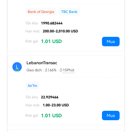
Bank of Georgia
TBC Bank
Tồn kho
1990.682444
Hạn mức
200.00-2,010.00 USD
1.01 USD
Mua
Đơn giá
LebanonTransac
L
Giao dịch: : 2 | 66%
15Phút
AirTm
Tồn kho
22.929466
Hạn mức
1.00-23.00 USD
1.01 USD
Mua
Đơn giá