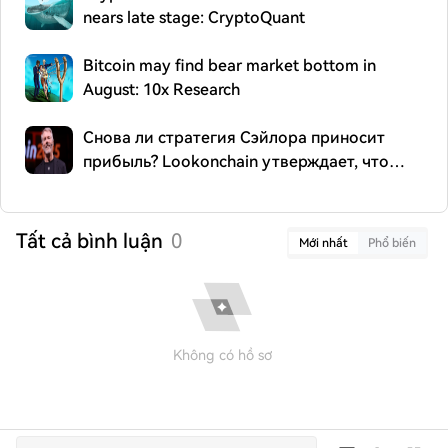
nears late stage: CryptoQuant
Bitcoin may find bear market bottom in
August: 10x Research
Снова ли стратегия Сэйлора приносит
прибыль? Lookonchain утверждает, что
компания переместила 299,84 BTC
Tất cả bình luận
0
Mới nhất
Phổ biến
Không có hồ sơ