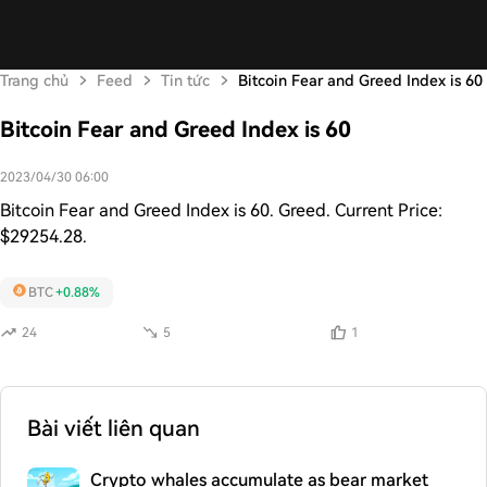
Trang chủ
Feed
Tin tức
Bitcoin Fear and Greed Index is 60
Bitcoin Fear and Greed Index is 60
2023/04/30 06:00
Bitcoin Fear and Greed Index is 60. Greed. Current Price:
$29254.28.
BTC
+0.88%
24
5
1
Bài viết liên quan
Crypto whales accumulate as bear market