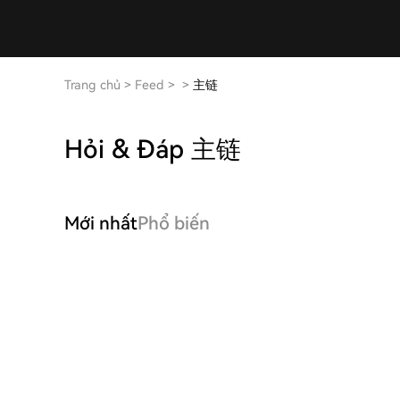
Trang chủ
>
Feed
>
>
主链
Hỏi & Đáp 主链
Mới nhất
Phổ biến