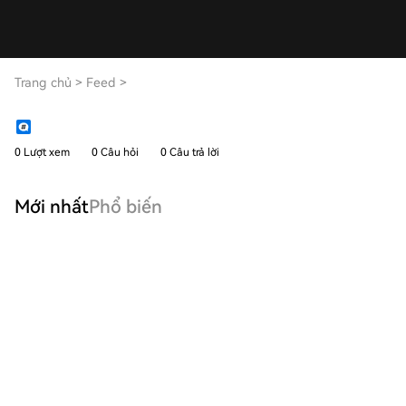
Trang chủ
>
Feed
>
0 Lượt xem
0 Câu hỏi
0 Câu trả lời
Mới nhất
Phổ biến