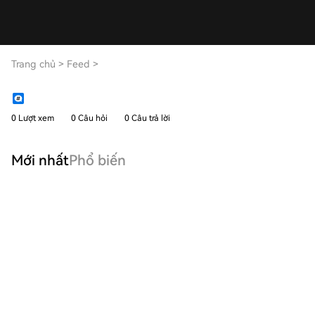
Trang chủ
>
Feed
>
0 Lượt xem
0 Câu hỏi
0 Câu trả lời
Mới nhất
Phổ biến