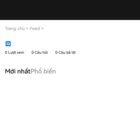
Trang chủ
>
Feed
>
0 Lượt xem
0 Câu hỏi
0 Câu trả lời
Mới nhất
Phổ biến