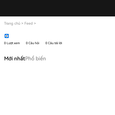
Trang chủ
>
Feed
>
0 Lượt xem
0 Câu hỏi
0 Câu trả lời
Mới nhất
Phổ biến