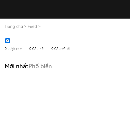
Trang chủ
>
Feed
>
0 Lượt xem
0 Câu hỏi
0 Câu trả lời
Mới nhất
Phổ biến