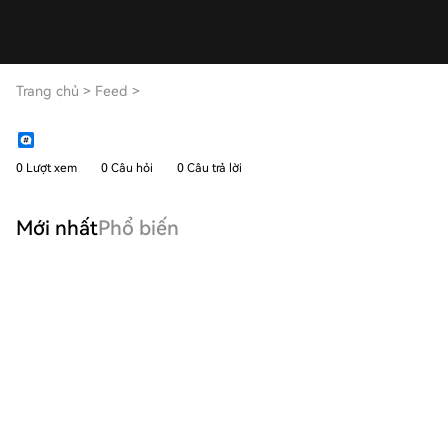
Trang chủ
>
Feed
>
0 Lượt xem
0 Câu hỏi
0 Câu trả lời
Mới nhất
Phổ biến