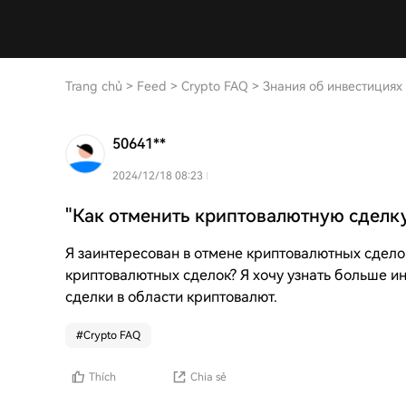
Trang chủ
>
Feed
>
Crypto FAQ
>
Знания об инвестициях
50641**
2024/12/18 08:23
"Как отменить криптовалютную сделку
Я заинтересован в отмене криптовалютных сдело
криптовалютных сделок? Я хочу узнать больше и
сделки в области криптовалют.
#
Crypto FAQ
Thích
Chia sẻ