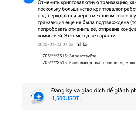
Отменить криптовалютную транзакцию, как
поскольку большинство криптовалют работ
подтверждаются через механизм консенсус
транзакция еще не была подтверждена (то 
попробовать отменить её, отправив конфл
комиссией. Этот метод не гаранти
2025-01-23 07:53
Trả lời
705****3515
:
Здравствуйте
705****3515
:
Если вывод usdt совершен, можн
Đăng ký và giao dịch để giành ph
1,500USDT
.