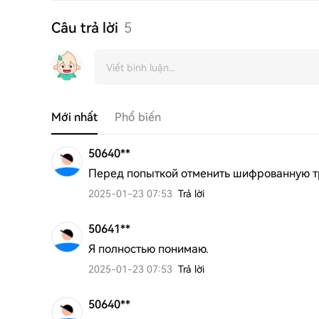
Câu trả lời
5
Mới nhất
Phổ biến
50640**
Перед попыткой отменить шифрованную тр
2025-01-23 07:53
Trả lời
50641**
Я полностью понимаю.
2025-01-23 07:53
Trả lời
50640**