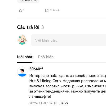
1
Chia sẻ
Câu trả lời
3
Mới nhất
Phổ biến
50640**
Интересно наблюдать за колебаниями акци
Hut 8 Mining Corp. Недавняя распродажа 
включая волатильность рынка, изменения 
за этими тенденциями, можно получить ц
ландшафте!
2025-11-07 02:18
Trả lời