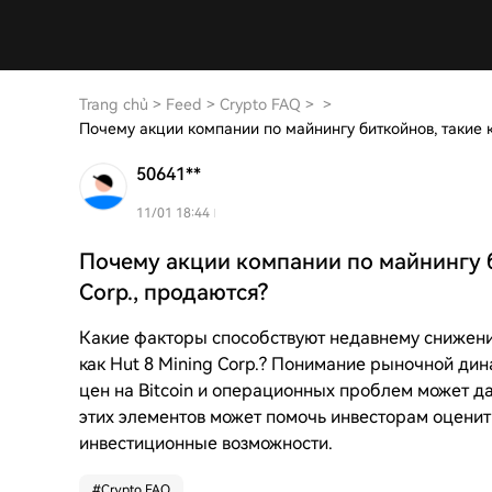
Trang chủ
>
Feed
>
Crypto FAQ
>
>
50641**
11/01 18:44
Почему акции компании по майнингу би
Corp., продаются?
Какие факторы способствуют недавнему снижению
как Hut 8 Mining Corp.? Понимание рыночной ди
цен на Bitcoin и операционных проблем может да
этих элементов может помочь инвесторам оценит
инвестиционные возможности.
#
Crypto FAQ