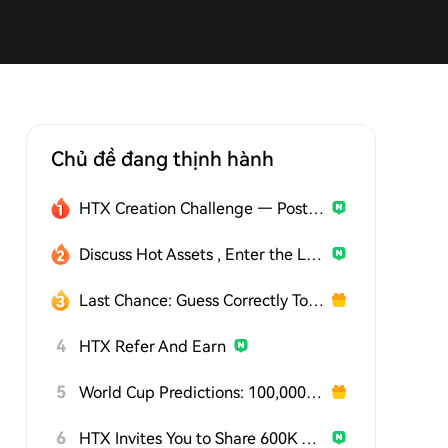
Chủ đề đang thịnh hành
HTX Creation Challenge — Post and Win 1,500U
Discuss Hot Assets , Enter the Lucky Draw
Last Chance: Guess Correctly Today and Win More
4
HTX Refer And Earn
5
World Cup Predictions: 100,000 USDT Daily
6
HTX Invites You to Share 600K USDT in Gift Packs