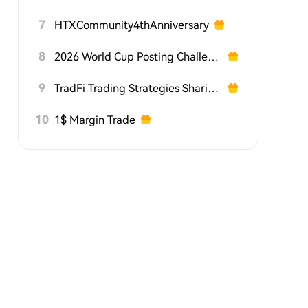
7
HTXCommunity4thAnniversary
8
2026 World Cup Posting Challenge on HTX Square
9
TradFi Trading Strategies Sharing Challenge
10
1$ Margin Trade