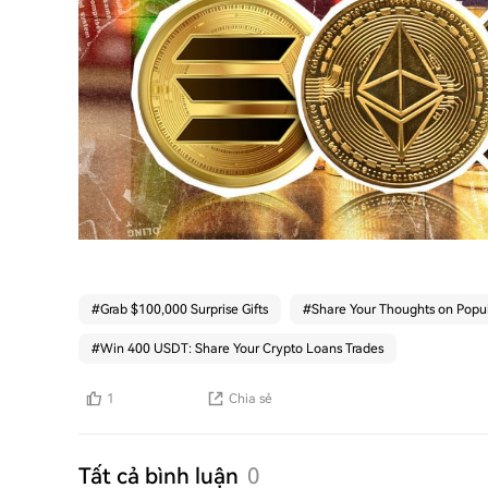
#
Grab $100,000 Surprise Gifts
#
Share Your Thoughts on Popul
#
Win 400 USDT: Share Your Crypto Loans Trades
1
Chia sẻ
Tất cả bình luận
0