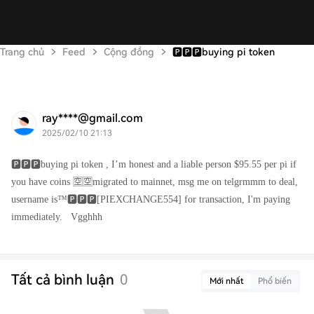
Trang chủ
Feed
Cộng đồng
🅿️🅿️🅿️buying pi token
ray****@gmail.com
2025/02/10 21:13
🅿️🅿️🅿️buying pi token , I’m honest and a liable person $95.55 per pi if
you have coins 🈳🈳migrated to mainnet, msg me on telgrmmm to deal,
username is™️🅿️🅿️🅿️[PIEXCHANGE554] for transaction, I'm paying
immediately. Vgghhh
Tất cả bình luận
0
Mới nhất
Phổ biến