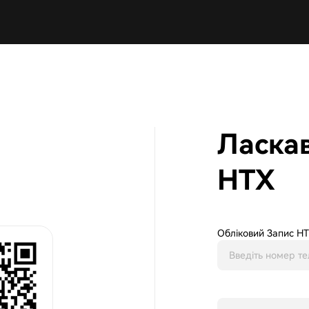
Ласка
HTX
Обліковий Запис H