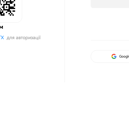
ом
TX
для авторизації
Googl