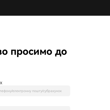
во просимо до
TX