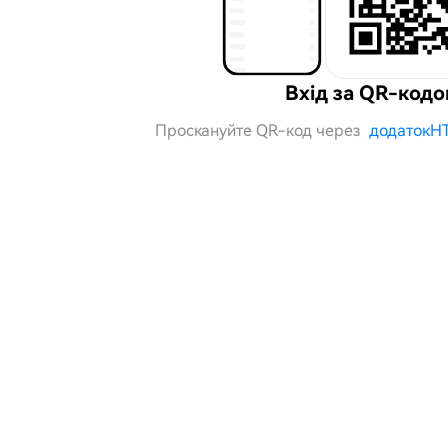
Вхід за QR-код
Проскануйте QR-код через
додатокH